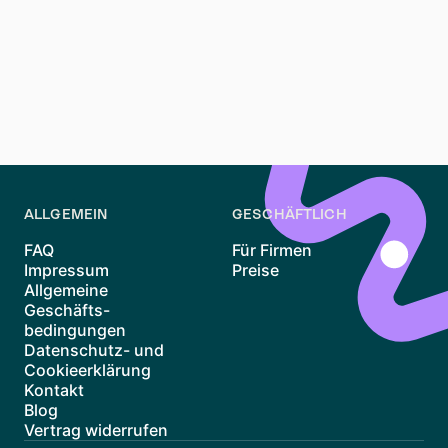
Berücksichtigen Sie Faktoren wie Lebensstil, Budget,
Pendelzeit und Annehmlichkeiten. Recherchieren Sie
die Stadtteile, um einen zu finden, der Ihren
Bedürfnissen entspricht. Nutzen Sie Ressourcen wie
budgetguide berlin en
für finanzielle Planungstipps.
ALLGEMEIN
GESCHÄFTLICH
FAQ
Für Firmen
Impressum
Preise
Allgemeine
Geschäfts-
bedingungen
Datenschutz- und
Cookieerklärung
Kontakt
Blog
Vertrag widerrufen