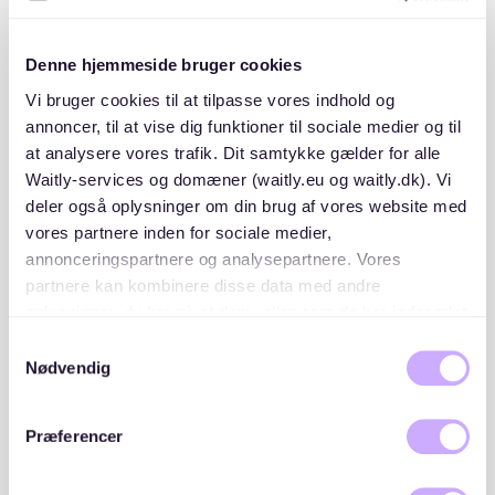
gelobt und bieten eine friedliche Umgebung für die
Kindererziehung. Für weitere Einblicke, erkunden Sie
unseren
berlin district guide 2025 wo sollte man nach
Denne hjemmeside bruger cookies
einer Wohnung suchen
.
Vi bruger cookies til at tilpasse vores indhold og
annoncer, til at vise dig funktioner til sociale medier og til
Welche sind die sichersten Stadtteile
at analysere vores trafik. Dit samtykke gælder for alle
in Berlin?
Waitly-services og domæner (waitly.eu og waitly.dk). Vi
deler også oplysninger om din brug af vores website med
vores partnere inden for sociale medier,
Sichere Stadtteile in Berlin sind Charlottenburg,
annonceringspartnere og analysepartnere. Vores
Steglitz und Zehlendorf. Diese Gegenden bieten
niedrige Kriminalitätsraten, familienfreundliche
partnere kan kombinere disse data med andre
Umgebungen und viel Grün, was sie für
oplysninger, du har givet dem, eller som de har indsamlet
Langzeitbewohner attraktiv macht.
fra din brug af deres tjenester. Du samtykker til vores
Samtykkevalg
cookies, hvis du fortsætter med at anvende vores
Nødvendig
hjemmeside.
Charlottenburg ist bekannt für seine eleganten
Straßen und gehobenen Einkaufsmöglichkeiten.
Præferencer
Steglitz und Zehlendorf bieten ein vorstädtisches
Gefühl mit baumgesäumten Straßen und Parks. Diese
Bezirke bieten eine sichere Umgebung, ideal für