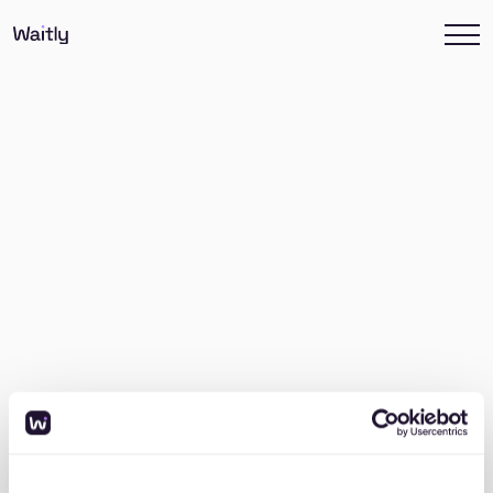
Über Waitly
Waitly Guide
Technische Fragen
Andere Fragen
Ist Waitly kostenlos?
Wofür kann ich Waitly verwenden?