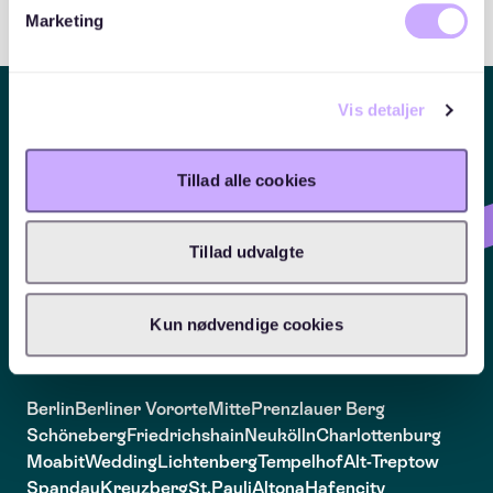
Hilfe finden
Marketing
Vis detaljer
ALLGEMEIN
GESCHÄFTLICH
FAQ
Für Firmen
Tillad alle cookies
Impressum
Preise
Allgemeine
Geschäfts-
bedingungen
Tillad udvalgte
Datenschutz- und
Cookieerklärung
Kontakt
Kun nødvendige cookies
Blog
Vertrag widerrufen
Berlin
Berliner Vororte
Mitte
Prenzlauer Berg
Schöneberg
Friedrichshain
Neukölln
Charlottenburg
Moabit
Wedding
Lichtenberg
Tempelhof
Alt-Treptow
Spandau
Kreuzberg
St.Pauli
Altona
Hafencity