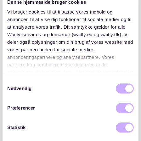
Denne hjemmeside bruger cookies
Wie funktioniert's
Vi bruger cookies til at tilpasse vores indhold og
annoncer, til at vise dig funktioner til sociale medier og til
Was ist eine Warteliste?
at analysere vores trafik. Dit samtykke gælder for alle
Waitly-services og domæner (waitly.eu og waitly.dk). Vi
deler også oplysninger om din brug af vores website med
Was ist eine Interessenliste?
vores partnere inden for sociale medier,
annonceringspartnere og analysepartnere. Vores
partnere kan kombinere disse data med andre
Was bringt mir der Newsletter?
oplysninger, du har givet dem, eller som de har indsamlet
fra din brug af deres tjenester. Du samtykker til vores
Samtykkevalg
cookies, hvis du fortsætter med at anvende vores
Nødvendig
Hast du keine Antwort auf deine Fragen
hjemmeside.
gefunden?
Falls du keine Antwort in unseren FAQ gefunden hast,
Præferencer
kannst du uns gerne eine Nachricht schreiben - wir
würden uns freuen, von dir zu hören! Unser Support-
Statistik
Team ist an jedem Wochentag erreichbar, und du
kannst innerhalb von 24 Stunden eine Antwort erwarten.