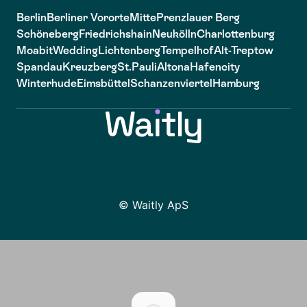
Berlin
Berliner Vororte
Mitte
Prenzlauer Berg
Schöneberg
Friedrichshain
Neukölln
Charlottenburg
Moabit
Wedding
Lichtenberg
Tempelhof
Alt-Treptow
Spandau
Kreuzberg
St.Pauli
Altona
Hafencity
Winterhude
Eimsbüttel
Schanzenviertel
Hamburg
© Waitly ApS