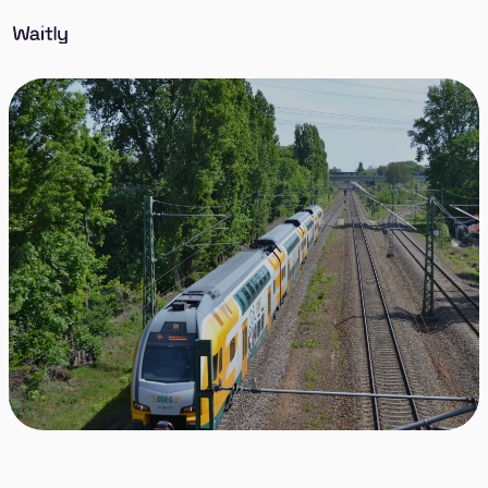
Entdecke Spandau, einen Bezirk bekannt für seine
reiche Geschichte, lebendige Kulturszene und
malerische Landschaften, der historischen Charme
und moderne Annehmlichkeiten in Berlin perfekt
vereint.