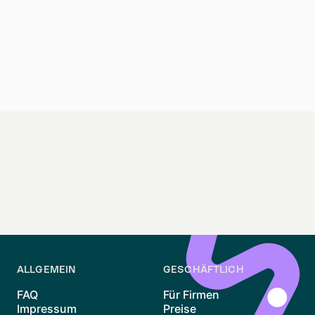
Bedeutung des Bezirks hervorheben.
Stadtteil-Flair
Spandau ist ein dynamischer, einladender Bezirk mit
einem spürbaren Gemeinschaftsgefühl und einem
reichen Angebot an Freizeitaktivitäten, was es zu
einer erstklassigen Wahl für diejenigen macht, die
eine Mischung aus Ruhe und städtischem Leben
suchen.
ALLGEMEIN
GESCHÄFTLICH
FAQ
Für Firmen
Impressum
Preise