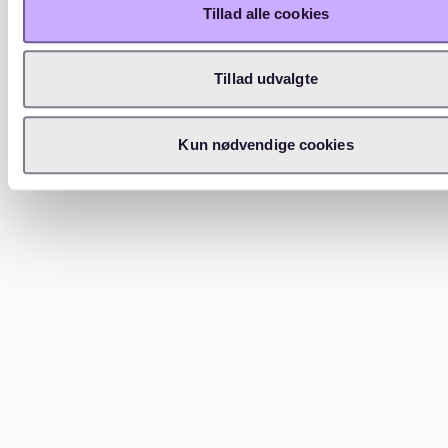
Tillad alle cookies
Tillad udvalgte
Kun nødvendige cookies
Mietpreise in Spandau
Die Mietpreise in Berlin Spandau sind bekannt für
ihre Erschwinglichkeit im Vergleich zu anderen
Teilen der Stadt. Eine Einzimmerwohnung könnte
etwa 700 € kosten, während eine
Dreizimmerwohnung für ungefähr 1.600 € zu haben
ist, was die allgemeinen Markttrends widerspiegelt.
Gebäudetypen
Spandau zeichnet sich durch eine reiche
architektonische Vielfalt aus, die von
mittelalterlichen Strukturen bis hin zu
zeitgenössischem Wohnraum reicht, oft in Gebieten,
die die natürliche Schönheit und historische