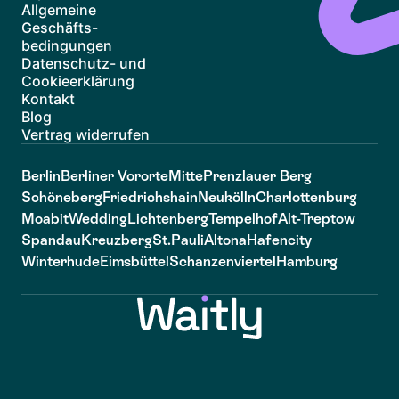
Allgemeine
Geschäfts-
bedingungen
Datenschutz- und
Cookieerklärung
Kontakt
Blog
Vertrag widerrufen
Berlin
Berliner Vororte
Mitte
Prenzlauer Berg
Schöneberg
Friedrichshain
Neukölln
Charlottenburg
Moabit
Wedding
Lichtenberg
Tempelhof
Alt-Treptow
Spandau
Kreuzberg
St.Pauli
Altona
Hafencity
Winterhude
Eimsbüttel
Schanzenviertel
Hamburg