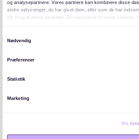
og analysepartnere. Vores partnere kan kombinere disse da
andre oplysninger, du har givet dem, eller som de har indsaml
din brug af deres tjenester. Du samtykker til vores cookies, 
fortsætter med at anvende vores hjemmeside.
Samtykkevalg
Nødvendig
Præferencer
Statistik
Marketing
Vis deta