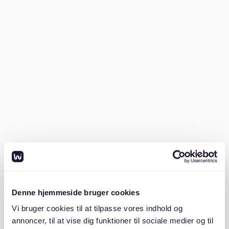
Rechtsgrundlagen der Datenverarbeitung
Datenlöschung und Speicherdauer
Datensicherheit
Zusammenarbeit mit Auftragsverarbeitern
Ihre Rechte
Denne hjemmeside bruger cookies
Änderungen der Datenschutzhinweise
Vi bruger cookies til at tilpasse vores indhold og
annoncer, til at vise dig funktioner til sociale medier og til