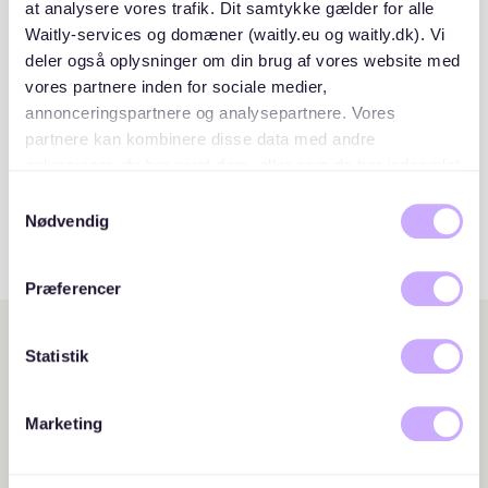
at analysere vores trafik. Dit samtykke gælder for alle
Verarbeitete personenbezogene Daten
Waitly-services og domæner (waitly.eu og waitly.dk). Vi
deler også oplysninger om din brug af vores website med
vores partnere inden for sociale medier,
Zweck und Rechtsgrundlage der
annonceringspartnere og analysepartnere. Vores
Datenverarbeitung
partnere kan kombinere disse data med andre
oplysninger, du har givet dem, eller som de har indsamlet
fra din brug af deres tjenester. Du samtykker til vores
Samtykkevalg
Dauer der Datenverarbeitung
cookies, hvis du fortsætter med at anvende vores
Nødvendig
hjemmeside.
Übermittlung personenbezogener Daten an
Præferencer
Dritte; Rechtfertigungsgrundlage
Statistik
Marketing