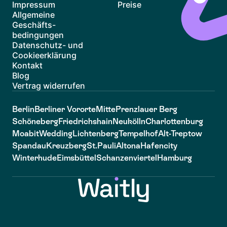
Impressum
Preise
Allgemeine
Geschäfts-
bedingungen
Datenschutz- und
Cookieerklärung
Kontakt
Blog
Vertrag widerrufen
Berlin
Berliner Vororte
Mitte
Prenzlauer Berg
Schöneberg
Friedrichshain
Neukölln
Charlottenburg
Moabit
Wedding
Lichtenberg
Tempelhof
Alt-Treptow
Spandau
Kreuzberg
St.Pauli
Altona
Hafencity
Winterhude
Eimsbüttel
Schanzenviertel
Hamburg