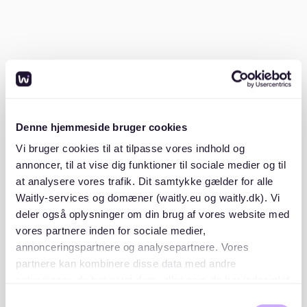
Was macht einen Stadtteil in Berlin zu
einem "Brennpunkt"?
Ein "Brennpunkt" in Berlin bezieht sich auf Gebiete mit
sozialen Herausforderungen, einschließlich hoher
Kriminalitätsraten oder sozioökonomischer Probleme.
Diese Stadtteile könnten mehr polizeiliche Aktivitäten
Denne hjemmeside bruger cookies
und soziale Unruhen erleben. Zum Beispiel haben laut
kriminalitaetsatlas.berlin.de
Gebiete wie
Vi bruger cookies til at tilpasse vores indhold og
Friedrichshain-Kreuzberg höhere
annoncer, til at vise dig funktioner til sociale medier og til
Kriminalitätsstatistiken.
at analysere vores trafik. Dit samtykke gælder for alle
Waitly-services og domæner (waitly.eu og waitly.dk). Vi
Diese Probleme können die Lebensqualität
deler også oplysninger om din brug af vores website med
beeinflussen, was dazu führt, dass einige Bewohner
vores partnere inden for sociale medier,
ruhigere Gegenden bevorzugen. Dennoch können
annonceringspartnere og analysepartnere. Vores
diese Stadtteile auch lebendig und kulturell reich sein,
partnere kan kombinere disse data med andre
was diejenigen anzieht, die eine lebhafte Atmosphäre
oplysninger, du har givet dem, eller som de har indsamlet
genießen.
fra din brug af deres tjenester. Du samtykker til vores
Samtykkevalg