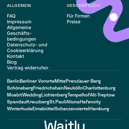
ALLGEMEIN
GESCHÄFTLICH
FAQ
Für Firmen
Impressum
Preise
Allgemeine
Geschäfts-
bedingungen
Datenschutz- und
Cookieerklärung
Kontakt
Blog
Vertrag widerrufen
Berlin
Berliner Vororte
Mitte
Prenzlauer Berg
Schöneberg
Friedrichshain
Neukölln
Charlottenburg
Moabit
Wedding
Lichtenberg
Tempelhof
Alt-Treptow
Spandau
Kreuzberg
St.Pauli
Altona
Hafencity
Winterhude
Eimsbüttel
Schanzenviertel
Hamburg