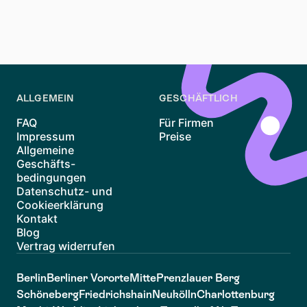
Chancen deutlich verbessern. Bereite dich gut vor,
bleib geduldig und sei offen für verschiedene
Optionen – dann steht deinem neuen Zuhause in
Kreuzberg nichts mehr im Weg!
ALLGEMEIN
GESCHÄFTLICH
FAQ
Für Firmen
Impressum
Preise
Allgemeine
Geschäfts-
bedingungen
Datenschutz- und
Cookieerklärung
Kontakt
Blog
Vertrag widerrufen
Berlin
Berliner Vororte
Mitte
Prenzlauer Berg
Schöneberg
Friedrichshain
Neukölln
Charlottenburg