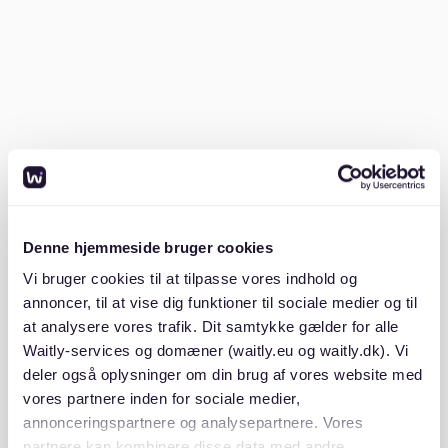
SCHUFA-Auskunft
Gehaltsnachweise der letzten drei Monate
Mietschuldenfreiheitsbescheinigung
Gültiger Personalausweis oder Reisepass
Vermieter erwarten in der Regel eine vollständige
Bewerbungsmappe, da sie so schneller
Entscheidungen treffen können.
Denne hjemmeside bruger cookies
2. Nutze die richtigen Plattformen
Vi bruger cookies til at tilpasse vores indhold og
annoncer, til at vise dig funktioner til sociale medier og til
at analysere vores trafik. Dit samtykke gælder for alle
Neben klassischen Portalen wie Immobilienscout24
oder eBay Kleinanzeigen kann eine spezialisierte
Waitly-services og domæner (waitly.eu og waitly.dk). Vi
Plattform wie
Waitly
deine Suche erleichtern. Waitly
deler også oplysninger om din brug af vores website med
bietet Wartelisten und Benachrichtigungen für
vores partnere inden for sociale medier,
Wohnungen in Kreuzberg an, was dir hilft, den
annonceringspartnere og analysepartnere. Vores
Überblick über neue Angebote zu behalten.
partnere kan kombinere disse data med andre