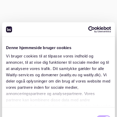
ejendommen, tidligere vedligeholdelsesprojekter og
foreningens generelle økonomi. En lav boligafgift kan
være et resultat af en gældfri ejendom, god styring i
bestyrelsen eller en bevidst strategi om at holde
driftsomkostningerne nede.
Det er derfor vigtigt at vurdere boligafgiften i
sammenhæng med andre faktorer. En bolig med lav
Denne hjemmeside bruger cookies
boligafgift og samtidig gode vedligeholdelsesforhold,
Vi bruger cookies til at tilpasse vores indhold og
stabil økonomi og lave fælleslån er som regel et
annoncer, til at vise dig funktioner til sociale medier og til
stærkt kort på hånden. På Waitly kan du sammenligne
at analysere vores trafik. Dit samtykke gælder for alle
foreningernes boligafgift, se deres
Waitly-services og domæner (waitly.eu og waitly.dk). Vi
vedligeholdelsestilstand og få et fuldt økonomisk
overblik - alt sammen ét sted.
deler også oplysninger om din brug af vores website med
vores partnere inden for sociale medier,
annonceringspartnere og analysepartnere. Vores
Fordele ved lav boligafgift
partnere kan kombinere disse data med andre
oplysninger, du har givet dem, eller som de har indsamlet
En lav boligafgift kan gøre det mere økonomisk
fra din brug af deres tjenester. Du samtykker til vores
Samtykkevalg
overkommeligt at bo i
København
, hvor boligpriserne