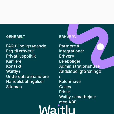
finde en forening, der matcher dine ønsker.
Se alle vores lister til andelsboliger i København
her!
GENERELT
ERHVERV
FAQ til boligsøgende
Partnere &
Faq til erhverv
Integrationer
Privatlivspolitik
Erhverv
Karriere
Lejeboliger
Kontakt
Administrationshuse
Waitly+
Andelsboligforeninge
Underdatabehandlere
r
Handelsbetingelser
Kolonihave
Sitemap
Cases
Priser
Waitly samarbejder
med ABF