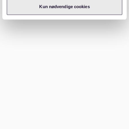
Eksempler på andelsboliger med lav
Kun nødvendige cookies
boligafgift i København
Her er 10 foreninger i København, hvor boligafgiften er
lav sammenlignet med gennemsnittet, og hvor du kan
søge bolig direkte via Waitly:
A/B Sundbyhave, Amager, starter fra 1.000 kr
A/B Sundbyvester, Amager, starter fra 1.128 kr
A/B Tvegaarden, Valby, starter fra 1.290 kr
A/B Rungstedlund, Nørrebro, starter fra 1.387 kr
A/B Stubmøllegården, Sydhavnen, starter fra 1.411
kr
A/B Danashus, Frederiksberg C, starter fra 1.497
kr