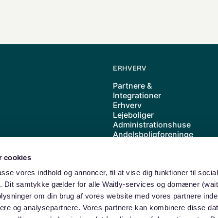
ERHVERV
Partnere &
Integrationer
Erhverv
Lejeboliger
Administrationshuse
Andelsboligforeninge
r
Kolonihave
 cookies
Cases
Priser
passe vores indhold og annoncer, til at vise dig funktioner til soci
Waitly samarbejder
ik. Dit samtykke gælder for alle Waitly-services og domæner (wait
med ABF
oplysninger om din brug af vores website med vores partnere inde
ere og analysepartnere. Vores partnere kan kombinere disse da