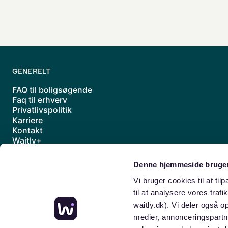
GENERELT
FAQ til boligsøgende
Faq til erhverv
Privatlivspolitik
Karriere
Kontakt
Waitly+
Underdatabehandlere
Handelsbetingelser
Denne hjemmeside bruger
Sitemap
Vi bruger cookies til at til
til at analysere vores traf
waitly.dk). Vi deler også 
medier, annonceringspartn