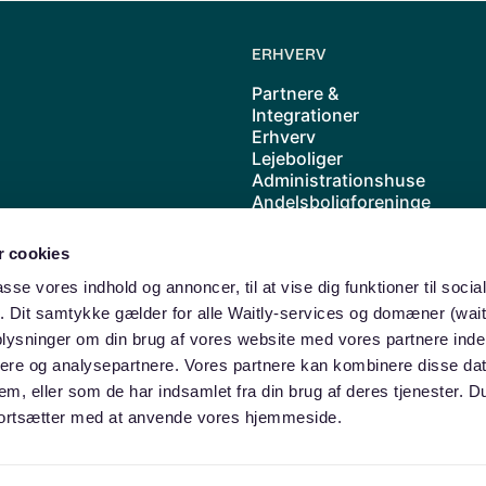
ERHVERV
Partnere &
Integrationer
Erhverv
Lejeboliger
Administrationshuse
Andelsboligforeninge
r
Kolonihave
 cookies
Cases
Priser
passe vores indhold og annoncer, til at vise dig funktioner til soci
Waitly samarbejder
ik. Dit samtykke gælder for alle Waitly-services og domæner (wait
med ABF
oplysninger om din brug af vores website med vores partnere inde
ere og analysepartnere. Vores partnere kan kombinere disse da
dem, eller som de har indsamlet fra din brug af deres tjenester. 
u fortsætter med at anvende vores hjemmeside.