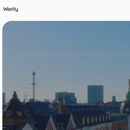
Skriv dig op til andelsboliger, lejeboliger, almene bo