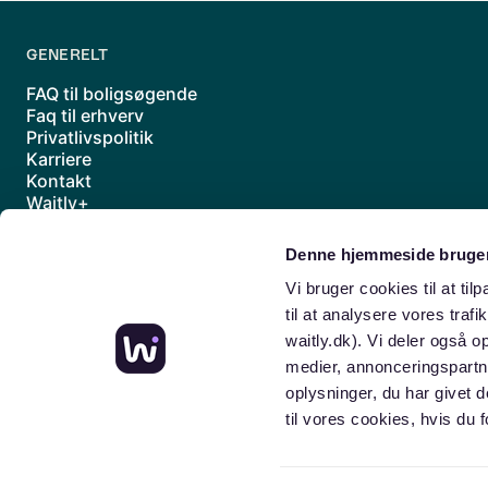
Hør mere om Waitly i dag
GENERELT
FAQ til boligsøgende
Faq til erhverv
Privatlivspolitik
Karriere
Kontakt
Waitly+
Underdatabehandlere
Handelsbetingelser
Denne hjemmeside bruger
Sitemap
Vi bruger cookies til at til
til at analysere vores traf
waitly.dk). Vi deler også 
medier, annonceringspartn
oplysninger, du har givet 
til vores cookies, hvis d