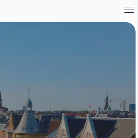
d og et gennemsigtigt overblik over dine opskrivninger.