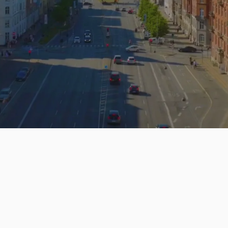
Mere end 200.000
opskrivninger i Danmark &
Tyskland
Mere end 30.000 boliger, du
kan skrive dig op til
Alle dine opskrivninger samlet
ét sted