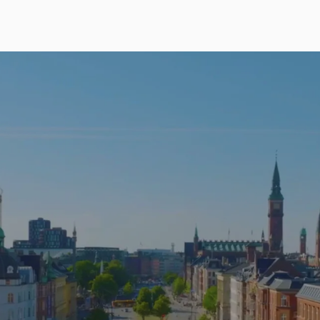
Find din drømmebolig
liger og kolonihaver - og få adgang til eksklusive boligtilbu
Søg efter by, område eller adresse...
Vælg hvad du søger