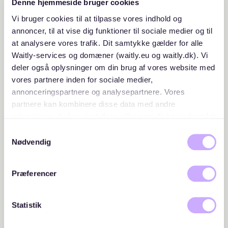
Denne hjemmeside bruger cookies
Vi bruger cookies til at tilpasse vores indhold og
annoncer, til at vise dig funktioner til sociale medier og til
at analysere vores trafik. Dit samtykke gælder for alle
Waitly-services og domæner (waitly.eu og waitly.dk). Vi
deler også oplysninger om din brug af vores website med
vores partnere inden for sociale medier,
annonceringspartnere og analysepartnere. Vores
partnere kan kombinere disse data med andre
oplysninger, du har givet dem, eller som de har indsamlet
fra din brug af deres tjenester. Du samtykker til vores
Samtykkevalg
cookies, hvis du fortsætter med at anvende vores
Nødvendig
hjemmeside.
Præferencer
Statistik