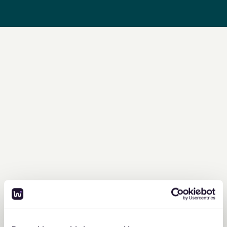
Når i har videregivet jeres
informationer til Waitly, så sørger vi
for at alt information bliver lagt ind i
systemet. Velkommen ombord!