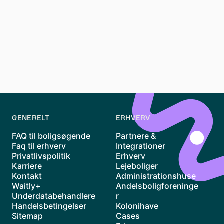
platform og udvikler løbende nye features baseret
på feedback fra vores brugere.
Du kan kontakte begge på:
Mail:
mads.nielsen@waitly.dk
jacob.petersen@waitly.dk
Telefon:
71 74 75 73
GENERELT
ERHVERV
FAQ til boligsøgende
Partnere &
Faq til erhverv
Integrationer
Privatlivspolitik
Erhverv
Karriere
Lejeboliger
Kontakt
Administrationshuse
Waitly+
Andelsboligforeninge
Underdatabehandlere
r
Handelsbetingelser
Kolonihave
Sitemap
Cases