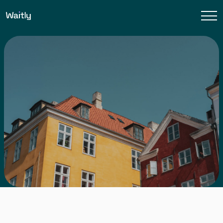
Waitly kan varetage alt venteliste administrationen
for din andelsboligforening