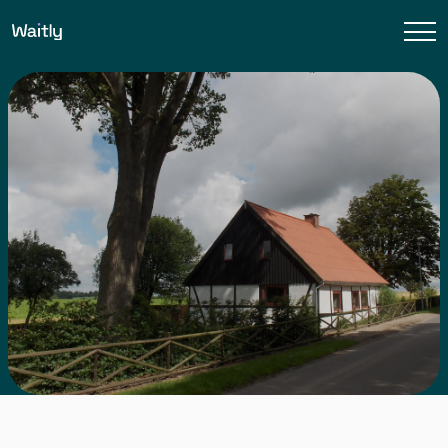
Waitly gør livet i haveforeningerne nemmere ved at
fjerne behovet for at holde ventelister selv. Med
Waitlys smarte system klares alle opskrivninger
nemt og enkelt og ventelistegebyret opkræves
automatisk.