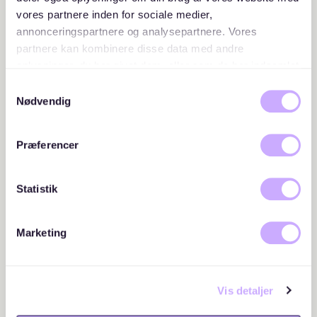
vores partnere inden for sociale medier,
annonceringspartnere og analysepartnere. Vores
partnere kan kombinere disse data med andre
oplysninger, du har givet dem, eller som de har indsamlet
fra din brug af deres tjenester. Du samtykker til vores
Samtykkevalg
cookies, hvis du fortsætter med at anvende vores
Nødvendig
hjemmeside.
Præferencer
Statistik
Marketing
Vis detaljer