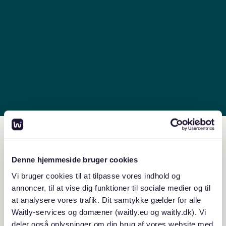
“Jeg brugte hvert år meget tid på at
opdatere og vedligeholde vores venteliste i
Excel. Men efter vi er gået over til Waitly,
har jeg sparet en masse e-mail og
opdatering væk, som Waitly nu står for. Jeg
vil personligt gerne anbefale andre
foreninger til at prøve Waitly, da I ligesom
os sikkert kan spare en del tid, gratis.”
Jonas Massman
Bestyrelsesmedlem ,
Forening på Frederiksberg og ansvarlig for intern og
ekstern venteliste
Denne hjemmeside bruger cookies
Vi bruger cookies til at tilpasse vores indhold og
annoncer, til at vise dig funktioner til sociale medier og til
at analysere vores trafik. Dit samtykke gælder for alle
Waitly-services og domæner (waitly.eu og waitly.dk). Vi
deler også oplysninger om din brug af vores website med