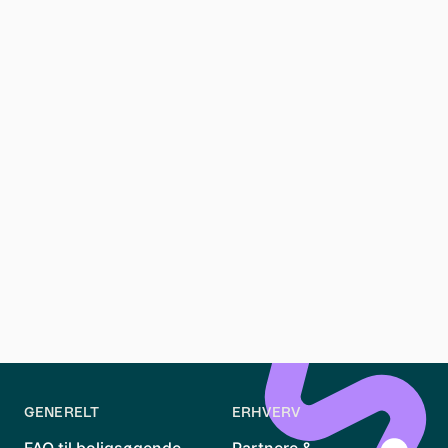
Vores partner & salgsmanagers hjælper jer trygt fra
start. De er altid klar på en uforpligtende samtale,
hvis du er interesseret i at vide mere om Waitly.
Hos Waitly er det vigtigt for os at have en god
kommunikation med både nye og eksisterende
kunder. Vi er åbne over for nye forslag til vores
platform og udvikler løbende nye features baseret
på feedback fra vores brugere.
Du kan kontakte begge på:
Mail:
mads.nielsen@waitly.dk
jacob.petersen@waitly.dk
Telefon:
71 74 75 73
GENERELT
ERHVERV