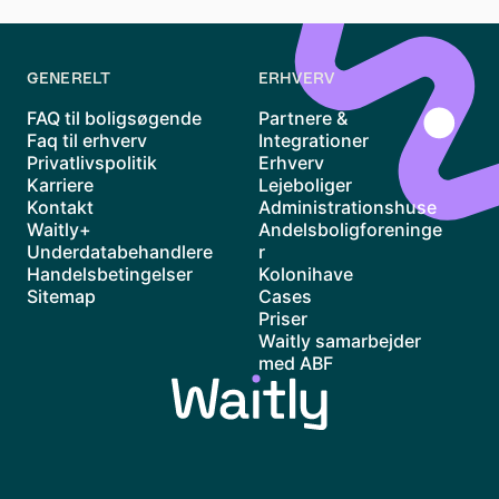
GENERELT
ERHVERV
FAQ til boligsøgende
Partnere &
Faq til erhverv
Integrationer
Privatlivspolitik
Erhverv
Karriere
Lejeboliger
Kontakt
Administrationshuse
Waitly+
Andelsboligforeninge
Underdatabehandlere
r
Handelsbetingelser
Kolonihave
Sitemap
Cases
Priser
Waitly samarbejder
med ABF