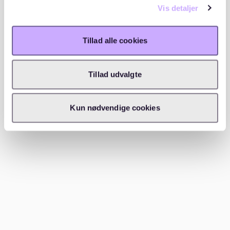
lejen for tilsvarende lejemål i samme område. Som
Vis detaljer
tommelfingerregel er en afvigelse på 10 til 15 procent
fra det almindelige lejeniveau et tegn på, at lejen kan
være ulovligt høj.
Tillad alle cookies
Digura
bruger netop denne tommelfingerregel: Hvis
Tillad udvalgte
huslejen fraviger lejeniveauet i lignende lejemål med
mindst 10 til 15 procent, vil den sandsynligvis være
væsentligt for høj. Det gælder især i ældre
Kun nødvendige cookies
ejendomme i regulerede kommuner.
En anden pejling handler om kvadratmeterpris. Ifølge
Lejeret Experten
er en tommelfingerregel, at hvis din
husleje er højere end 750 kr/m² om året, og du ikke
bor i nybyggeri opført efter 1992, så er din husleje
muligvis for høj. For en lejlighed på 70 m² svarer det til
omkring 4.375 kr/md alene i ren husleje. Du kan få
lejen prøvet hos huslejenævnet, også selvom du
allerede har skrevet under på kontrakten.