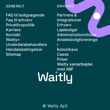
GENERELT
ERHVERV
FAQ til boligsøgende
Partnere &
Faq til erhverv
Integrationer
Privatlivspolitik
Erhverv
Karriere
Lejeboliger
Kontakt
Administrationshuse
Waitly+
Andelsboligforeninge
Underdatabehandlere
r
Handelsbetingelser
Kolonihave
Sitemap
Cases
Priser
Waitly samarbejder
med ABF
© Waitly ApS