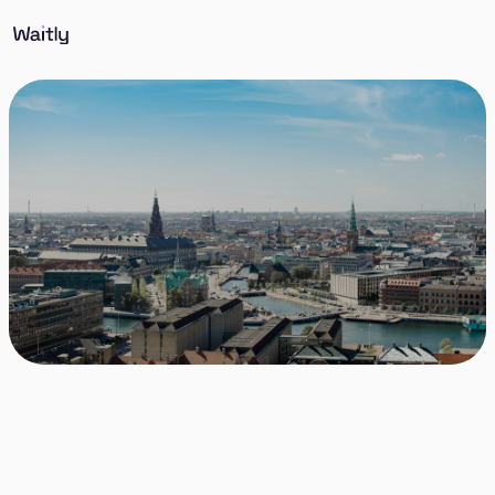
Skriv dig op til din drømmebolig med Waitly - og få
fuldt overblik og gennemsigtighed, mens du venter.