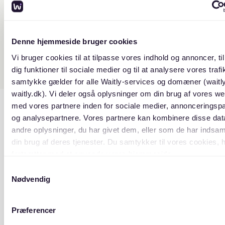
Derfor vil man blive bedt om at skrive en ansøgning
når man skriver sig på en interesseliste for en
andelsbolig eller lejebolig.
Denne hjemmeside bruger cookies
I ansøgningen kan det være en god idé at skrive lidt
Vi bruger cookies til at tilpasse vores indhold og annoncer, til
om, hvorfor man gerne vil skrives op til den
dig funktioner til sociale medier og til at analysere vores trafik
specifikke ejendom/forening, hvor mange som vil bo
samtykke gælder for alle Waitly-services og domæner (waitl
på adressen og hvor længe man har tænkt sig at bo
waitly.dk). Vi deler også oplysninger om din brug af vores we
i boligen.
med vores partnere inden for sociale medier, annonceringsp
og analysepartnere. Vores partnere kan kombinere disse da
andre oplysninger, du har givet dem, eller som de har indsaml
din brug af deres tjenester. Du samtykker til vores cookies, 
fortsætter med at anvende vores hjemmeside.
Samtykkevalg
Nødvendig
Præferencer
En venteliste fungerer grundlæggende som et