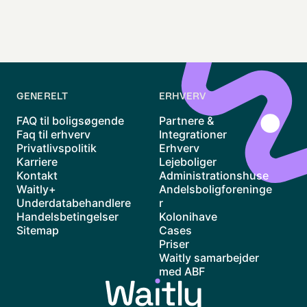
GENERELT
ERHVERV
FAQ til boligsøgende
Partnere &
Faq til erhverv
Integrationer
Privatlivspolitik
Erhverv
Karriere
Lejeboliger
Kontakt
Administrationshuse
Waitly+
Andelsboligforeninge
Underdatabehandlere
r
Handelsbetingelser
Kolonihave
Sitemap
Cases
Priser
Waitly samarbejder
med ABF