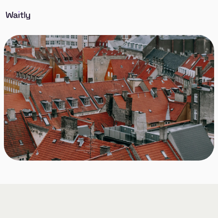
Søger du en lejebolig, så skriv dig op i dag! Det er
nemt og lige til.