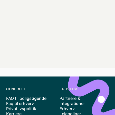
GENERELT
ERHVERV
FAQ til boligsøgende
Partnere &
Faq til erhverv
Integrationer
Privatlivspolitik
Erhverv
Karriere
Lejeboliger