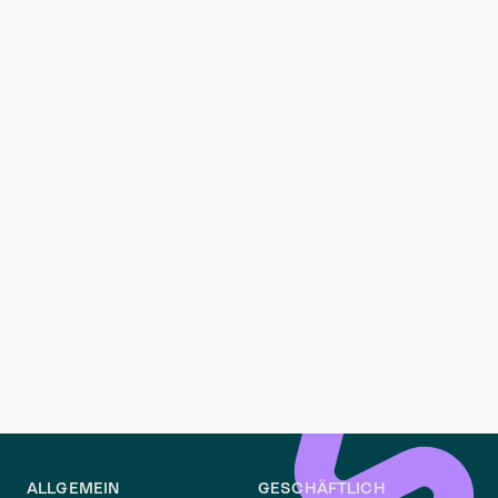
zurückgezahlt werden müssen.
Das Baukindergeld unterstützt Familien mit Kindern
beim Immobilienerwerb. Pro Kind gibt es 12.000 Euro,
verteilt über zehn Jahre.
Einige Bundesländer haben eigene Förderprogramme.
In Berlin existiert beispielsweise das Berliner
Wohnungsbauförderprogramm, das zinsgünstige
Darlehen für bestimmte Zielgruppen bereitstellt.
Wohnungssuchende sollten sich über aktuelle
Fördermöglichkeiten informieren, da sich Programme
und Bedingungen ändern können.
ALLGEMEIN
GESCHÄFTLICH