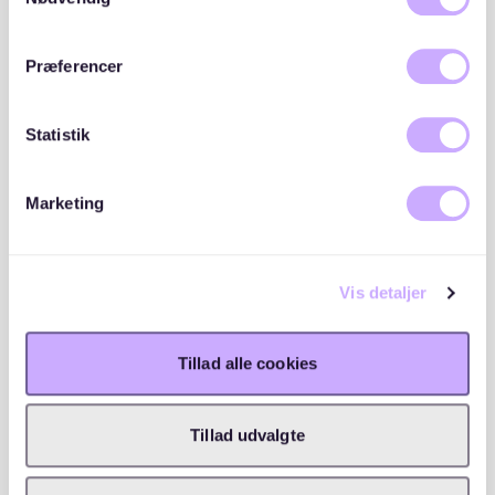
hjemmeside.
Vorhandensein einer modernen Heizungsanlage
Præferencer
Eine gut ausgestattete Küche und ein modernes
Badezimmer können die Wohnqualität erheblich
Statistik
steigern. Energieeffizienz ist ebenfalls ein wichtiger
Aspekt, der langfristig Kosten sparen kann.
Marketing
Verkehrsanbindung und Infrastruktur
Die Lage der Wohnung beeinflusst maßgeblich die
Vis detaljer
Lebensqualität. Eine gute Verkehrsanbindung ist in
Berlin besonders wichtig.
Tillad alle cookies
Folgende Aspekte sollten berücksichtigt werden:
Tillad udvalgte
Nähe zu öffentlichen Verkehrsmitteln