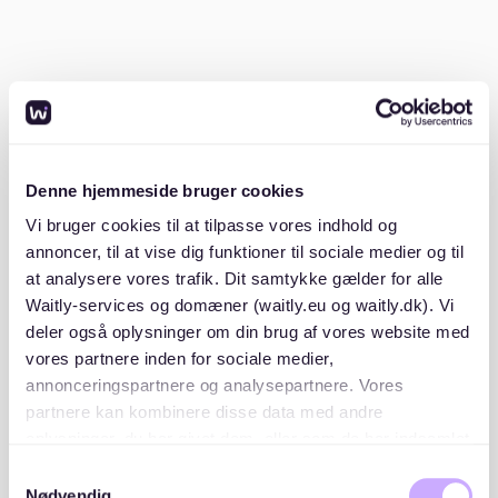
Wichtig sind auch ausreichend Stauraum und
möglicherweise ein Balkon oder eine Terrasse. Diese
Elemente tragen zur Wohnqualität bei und erhöhen
den Wert der Immobilie.
Zustand und Ausstattung der Wohnung
Denne hjemmeside bruger cookies
Vi bruger cookies til at tilpasse vores indhold og
Der Zustand der Wohnung ist ein entscheidender
annoncer, til at vise dig funktioner til sociale medier og til
Faktor. Eine Besichtigung vor Ort ist unerlässlich, um
at analysere vores trafik. Dit samtykke gælder for alle
den tatsächlichen Zustand zu beurteilen.
Waitly-services og domæner (waitly.eu og waitly.dk). Vi
deler også oplysninger om din brug af vores website med
Auf folgende Punkte sollte geachtet werden:
vores partnere inden for sociale medier,
annonceringspartnere og analysepartnere. Vores
Alter und Zustand der Fenster
partnere kan kombinere disse data med andre
oplysninger, du har givet dem, eller som de har indsamlet
Qualität der Böden
fra din brug af deres tjenester. Du samtykker til vores
Samtykkevalg
Zustand der Sanitäranlagen
cookies, hvis du fortsætter med at anvende vores
Nødvendig