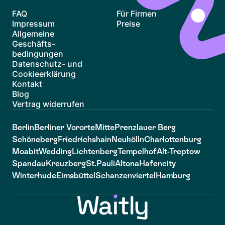
FAQ
Für Firmen
Impressum
Preise
Allgemeine
Geschäfts-
bedingungen
Datenschutz- und
Cookieerklärung
Kontakt
Blog
Vertrag widerrufen
Berlin
Berliner Vororte
Mitte
Prenzlauer Berg
Schöneberg
Friedrichshain
Neukölln
Charlottenburg
Moabit
Wedding
Lichtenberg
Tempelhof
Alt-Treptow
Spandau
Kreuzberg
St.Pauli
Altona
Hafencity
Winterhude
Eimsbüttel
Schanzenviertel
Hamburg