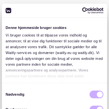
Ja, Familien und Rentner sind aufgrund ihres
Engagements für langfristige Stabilität beliebt.
Familien suchen in der Regel nach längeren
Mietverträgen, was den Vermietern ein konstantes
Denne hjemmeside bruger cookies
Mieteinkommen sichert. Rentner bieten hingegen
Zuverlässigkeit durch feste Renten. Daten von
Vi bruger cookies til at tilpasse vores indhold og
merkur.de
zeigen, dass Familien und Rentner aufgrund
annoncer, til at vise dig funktioner til sociale medier og til
ihres vorhersehbaren finanziellen Status und der
at analysere vores trafik. Dit samtykke gælder for alle
geringeren Fluktuation bevorzugt werden. Diese
Waitly-services og domæner (waitly.eu og waitly.dk). Vi
Präferenz sichert Vermietern ein stabiles, verlässliches
deler også oplysninger om din brug af vores website med
Mietverhältnis und reduziert das Risiko häufiger
vores partnere inden for sociale medier,
Mieterwechsel.
annonceringspartnere og analysepartnere. Vores
partnere kan kombinere disse data med andre
Welche Berufe finden Vermieter
oplysninger, du har givet dem, eller som de har indsamlet
ansprechend?
fra din brug af deres tjenester. Du samtykker til vores
Samtykkevalg
cookies, hvis du fortsætter med at anvende vores
Nødvendig
hjemmeside.
Vermieter bevorzugen Berufe, die auf eine stabile,
sichere Beschäftigung hinweisen. Berufe im