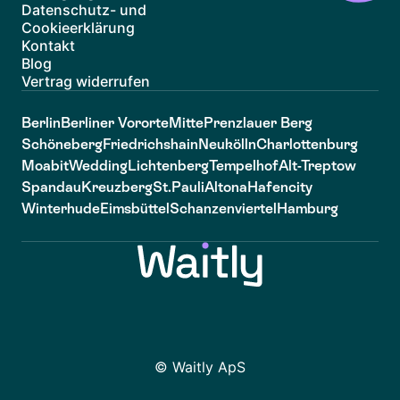
Datenschutz- und
Cookieerklärung
Kontakt
Blog
Vertrag widerrufen
Berlin
Berliner Vororte
Mitte
Prenzlauer Berg
Schöneberg
Friedrichshain
Neukölln
Charlottenburg
Moabit
Wedding
Lichtenberg
Tempelhof
Alt-Treptow
Spandau
Kreuzberg
St.Pauli
Altona
Hafencity
Winterhude
Eimsbüttel
Schanzenviertel
Hamburg
© Waitly ApS