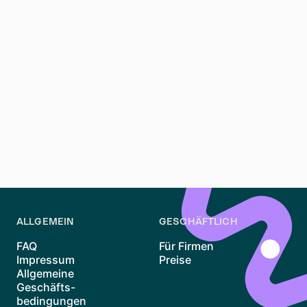
Rollen weisen auf ein geringeres Risiko finanzieller
Probleme hin, was sie für Vermieter attraktiv macht.
Kann das Verständnis der Präferenzen von Vermietern
wirklich bei der Wohnungssuche helfen?
Ja, zu wissen, wonach Vermieter suchen, kann Ihre
Bewerbung erheblich verbessern. Es ermöglicht Ihnen,
sich als idealer Mieter zu präsentieren, Ihre Stärken
hervorzuheben und sich an den Erwartungen der
Vermieter auszurichten.
ALLGEMEIN
GESCHÄFTLICH
FAQ
Für Firmen
Impressum
Preise
Allgemeine
Geschäfts-
bedingungen