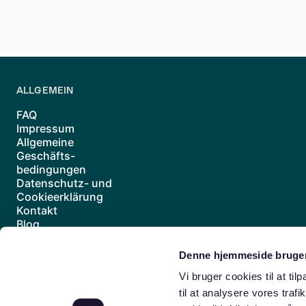
Ja, Sie können die Methode ändern, we
Änderungen der Wohnverhältnisse zu adr
ALLGEMEIN
FAQ
Impressum
Allgemeine
Geschäfts-
bedingungen
Datenschutz- und
Cookieerklärung
Kontakt
Blog
Vertrag widerrufen
Denne hjemmeside bruger
Berlin
Berliner Vororte
Mitte
Prenzlauer Berg
Schöneberg
Vi bruger cookies til at til
Altona
Hafencity
Winterhude
Eimsbüttel
Schanzenviertel
H
til at analysere vores traf