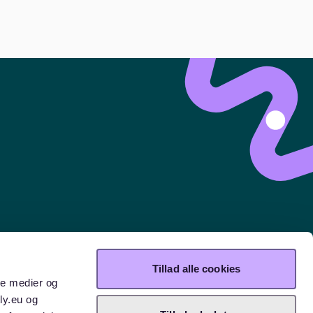
n können helfen, Ungleichgewichte oder
Tillad alle cookies
nberg
Tempelhof
Alt-Treptow
Spandau
Kreuzberg
St.Pauli
ale medier og
ly.eu og