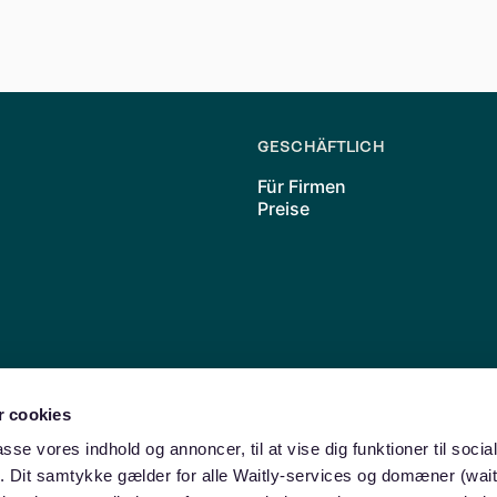
nn alle Mitbewohner zustimmen. Regelmäßige Überprüfunge
essieren.
GESCHÄFTLICH
Für Firmen
Preise
 cookies
Friedrichshain
Neukölln
Charlottenburg
Moabit
Wedding
Lichte
passe vores indhold og annoncer, til at vise dig funktioner til soci
amburg
ik. Dit samtykke gælder for alle Waitly-services og domæner (wait