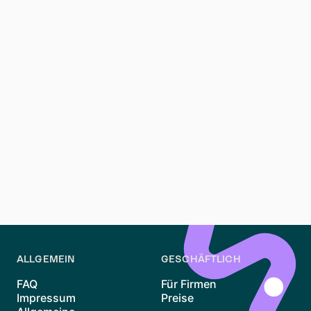
Wilmersdorf
Für Menschen, die nach
Wohnungen in Charlottenburg-
Wilmersdorf
suchen, bietet der Bezirk eine starke
Kombination aus Eleganz, Praktikabilität, Kiezvielfalt
und alltäglicher Lebensqualität. Einige Teile werden
von der City West und einem aktiveren urbanen
Rhythmus geprägt, während andere grüner, ruhiger
und großzügiger wirken. Genau das macht das
Wohnen in Charlottenburg-Wilmersdorf so attraktiv. Es
ist ein Bezirk, in dem Mieterinnen und Mieter sowohl
die Bequemlichkeit Berlins als auch eine entspanntere,
etablierte Art des Wohnens genießen können.
ALLGEMEIN
GESCHÄFTLICH
FAQ
Für Firmen
Impressum
Preise