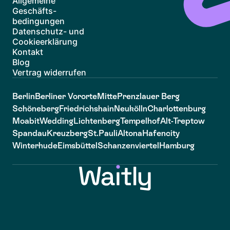
Allgemeine
Geschäfts-
bedingungen
Datenschutz- und
Cookieerklärung
Kontakt
Blog
Vertrag widerrufen
Berlin
Berliner Vororte
Mitte
Prenzlauer Berg
Schöneberg
Friedrichshain
Neukölln
Charlottenburg
Moabit
Wedding
Lichtenberg
Tempelhof
Alt-Treptow
Spandau
Kreuzberg
St.Pauli
Altona
Hafencity
Winterhude
Eimsbüttel
Schanzenviertel
Hamburg