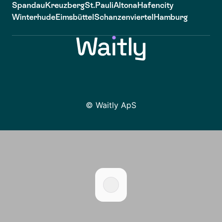
Spandau
Kreuzberg
St.Pauli
Altona
Hafencity
Winterhude
Eimsbüttel
Schanzenviertel
Hamburg
© Waitly ApS