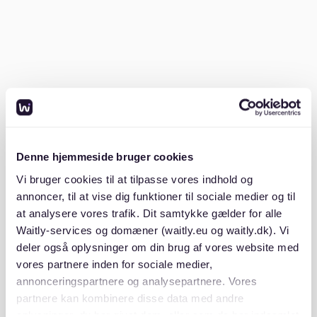
Kopie Ihres Ausweises den Prozess beschleunigen,
falls Sie sich sofort bewerben möchten. Gut
vorbereitet zu sein, kann Ihnen helfen, sich abzuheben,
besonders bei einer Massenbesichtigung, wo die
Konkurrenz groß sein kann.
Sind 1.000 Euro im Monat genug, um
in Deutschland zu leben?
Denne hjemmeside bruger cookies
1.000 Euro im Monat können ausreichen, um in
Vi bruger cookies til at tilpasse vores indhold og
Deutschland zu leben, aber es hängt von der Stadt
annoncer, til at vise dig funktioner til sociale medier og til
und dem Lebensstil ab. Großstädte wie Berlin und
at analysere vores trafik. Dit samtykke gælder for alle
München sind teurer, während kleinere Städte
Waitly-services og domæner (waitly.eu og waitly.dk). Vi
erschwinglicher sein können.
deler også oplysninger om din brug af vores website med
vores partnere inden for sociale medier,
In Städten wie Berlin können die
Wohnungskosten in
annonceringspartnere og analysepartnere. Vores
Deutschland
hoch sein, wobei die Kaltmiete einen
partnere kan kombinere disse data med andre
erheblichen Teil Ihres Budgets ausmacht. Für eine
oplysninger, du har givet dem, eller som de har indsamlet