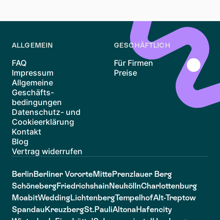
weitere Einblicke bieten.
ALLGEMEIN
GESCHÄFTLICH
FAQ
Für Firmen
Impressum
Preise
Allgemeine
Geschäfts-
bedingungen
Datenschutz- und
Cookieerklärung
Kontakt
Blog
Vertrag widerrufen
Berlin
Berliner Vororte
Mitte
Prenzlauer Berg
Schöneberg
Friedrichshain
Neukölln
Charlottenburg
Moabit
Wedding
Lichtenberg
Tempelhof
Alt-Treptow
Spandau
Kreuzberg
St.Pauli
Altona
Hafencity