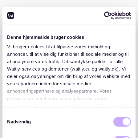
Wenn Sie Schwierigkeiten haben, eine bezahlbare
Wohnung zu finden, erwägen Sie den Beitritt zu einer
Genossenschaft. Diese Genossenschaften bieten
niedrigere Mieten im Austausch für eine
Denne hjemmeside bruger cookies
Mitgliedsgebühr.
Vi bruger cookies til at tilpasse vores indhold og
annoncer, til at vise dig funktioner til sociale medier og til
Erkunden Sie außerdem die Möglichkeiten eines WBS,
at analysere vores trafik. Dit samtykke gælder for alle
der Zugang zu gefördertem Wohnraum bietet.
Websites wie
stadtundland.de
und
degewo.de
listen
Waitly-services og domæner (waitly.eu og waitly.dk). Vi
verfügbare geförderte Wohnungen auf. Der Beitritt zu
deler også oplysninger om din brug af vores website med
einer Warteliste auf Plattformen wie Waitly kann Ihnen
vores partnere inden for sociale medier,
ebenfalls helfen, über neue Möglichkeiten informiert
annonceringspartnere og analysepartnere. Vores
zu werden.
partnere kan kombinere disse data med andre
oplysninger, du har givet dem, eller som de har indsamlet
Welche Wohnungsgenossenschaften
fra din brug af deres tjenester. Du samtykker til vores
Samtykkevalg
nehmen in Berlin noch Mitglieder auf?
cookies, hvis du fortsætter med at anvende vores
Nødvendig
hjemmeside.