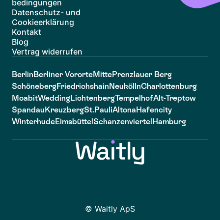
bedingungen
Datenschutz- und
Cookieerklärung
Kontakt
Blog
Vertrag widerrufen
Berlin
Berliner Vororte
Mitte
Prenzlauer Berg
Schöneberg
Friedrichshain
Neukölln
Charlottenburg
Moabit
Wedding
Lichtenberg
Tempelhof
Alt-Treptow
Spandau
Kreuzberg
St.Pauli
Altona
Hafencity
Winterhude
Eimsbüttel
Schanzenviertel
Hamburg
© Waitly ApS