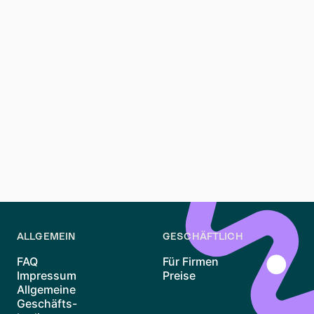
Wohnungsgenossenschaft oder die Beantragung eines
WBS, um Zugang zu gefördertem Wohnraum zu
erhalten. Treten Sie einer Warteliste bei, um über neue
Angebote informiert zu werden.
Wie kann Waitly bei Ihrer Wohnungssuche helfen?
Waitly hilft, indem es Ihre Wartelistenanmeldungen
verwaltet und sofortige Benachrichtigungen für neue
Angebote bereitstellt. Melden Sie sich bei Waitly an,
um Ihren Suchprozess zu optimieren.
ALLGEMEIN
GESCHÄFTLICH
FAQ
Für Firmen
Impressum
Preise
Allgemeine
Geschäfts-