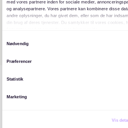
med vores partnere inden for sociale medier, annonceringsp
og analysepartnere. Vores partnere kan kombinere disse da
andre oplysninger, du har givet dem, eller som de har indsaml
din brug af deres tjenester. Du samtykker til vores cookies, 
fortsætter med at anvende vores hjemmeside.
Samtykkevalg
Nødvendig
Præferencer
Statistik
Marketing
Vis deta