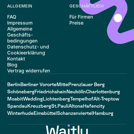
ALLGEMEIN
GESCHÄFTLICH
FAQ
Für Firmen
Impressum
Preise
Allgemeine
Geschäfts-
bedingungen
Datenschutz- und
Cookieerklärung
Kontakt
Blog
Vertrag widerrufen
Berlin
Berliner Vororte
Mitte
Prenzlauer Berg
Schöneberg
Friedrichshain
Neukölln
Charlottenburg
Moabit
Wedding
Lichtenberg
Tempelhof
Alt-Treptow
Spandau
Kreuzberg
St.Pauli
Altona
Hafencity
Winterhude
Eimsbüttel
Schanzenviertel
Hamburg