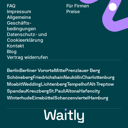
FAQ
Für Firmen
Impressum
Preise
Allgemeine
Geschäfts-
bedingungen
Datenschutz- und
Cookieerklärung
Kontakt
Blog
Vertrag widerrufen
Berlin
Berliner Vororte
Mitte
Prenzlauer Berg
Schöneberg
Friedrichshain
Neukölln
Charlottenburg
Moabit
Wedding
Lichtenberg
Tempelhof
Alt-Treptow
Spandau
Kreuzberg
St.Pauli
Altona
Hafencity
Winterhude
Eimsbüttel
Schanzenviertel
Hamburg