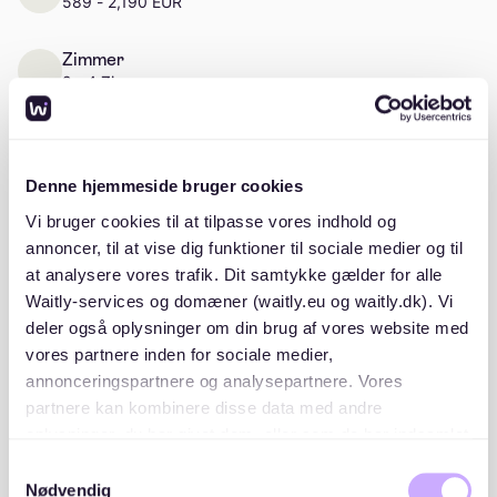
589 - 2,190 EUR
Zimmer
2 - 4 Zimmer
Denne hjemmeside bruger cookies
Beschreibung
Vi bruger cookies til at tilpasse vores indhold og
annoncer, til at vise dig funktioner til sociale medier og til
Entdecke eine exklusive Auswahl an besonderen
at analysere vores trafik. Dit samtykke gælder for alle
Objekten aus dem Bestand von Mereal in ganz
Waitly-services og domæner (waitly.eu og waitly.dk). Vi
Hamburg und Umgebung, die über unser übliches
deler også oplysninger om din brug af vores website med
Wohnungsangebot hinausgeht. In dieser Liste haben
vores partnere inden for sociale medier,
wir mehrere einzigartige Immobilien für Sie
annonceringspartnere og analysepartnere. Vores
zusammengestellt. Bei Anmeldung erhältst du
partnere kan kombinere disse data med andre
Wohnungsangebote für alle unten gelisteten Objekte
oplysninger, du har givet dem, eller som de har indsamlet
und profitierst von einer erweiterten Auswahl
fra din brug af deres tjenester. Du samtykker til vores
attraktiver Optionen in der Region:
Samtykkevalg
cookies, hvis du fortsætter med at anvende vores
Pinguinweg 4, 22527 Hamburg - 5 Einheiten
Nødvendig