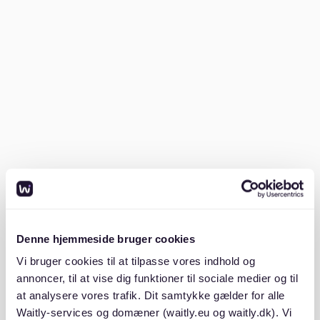
Die Nutzung verschiedener Suchkanäle erhöht die
Chancen auf Erfolg. Neben Online-Portalen lohnt sich
auch ein Blick in lokale Zeitungen und Aushänge in
Schöneberg
. Immobilienmakler können ebenfalls
wertvolle Unterstützung bieten.
Flexibilität bei den Suchkriterien kann die Auswahl
vergrößern. Die Berücksichtigung angrenzender
Straßen oder Viertel eröffnet oft zusätzliche
Möglichkeiten. Schnelles Handeln ist bei interessanten
Angeboten ratsam, da die Konkurrenz in Schöneberg
groß ist.
Denne hjemmeside bruger cookies
Lebensqualität in Schöneberg
Vi bruger cookies til at tilpasse vores indhold og
annoncer, til at vise dig funktioner til sociale medier og til
Schöneberg bietet eine hohe Lebensqualität mit
at analysere vores trafik. Dit samtykke gælder for alle
vielfältiger Infrastruktur und einem reichen kulturellen
Waitly-services og domæner (waitly.eu og waitly.dk). Vi
Angebot. Der Bezirk vereint urbanen Charme mit