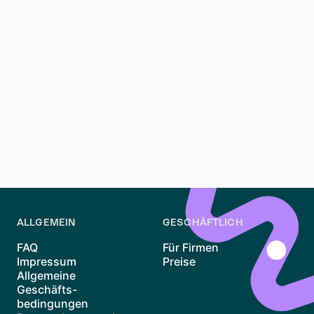
Mieter sollten den Vertrag sorgfältig prüfen und
unklare Punkte mit dem Vermieter besprechen.
Besondere Aufmerksamkeit verdienen Klauseln zu
Mieterhöhungen und Schönheitsreparaturen.
Es ist empfehlenswert, vor der Unterzeichnung eine
Wohnungsübergabe mit Protokoll durchzuführen.
Dabei werden der Zustand der Wohnung und
eventuelle Mängel festgehalten.
ALLGEMEIN
GESCHÄFTLICH
FAQ
Für Firmen
Impressum
Preise
Allgemeine
Geschäfts-
bedingungen