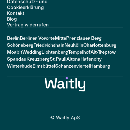
Datenschutz- und
Cookieerklärung
Kontakt
Blog
Vertrag widerrufen
Berlin
Berliner Vororte
Mitte
Prenzlauer Berg
Schöneberg
Friedrichshain
Neukölln
Charlottenburg
Moabit
Wedding
Lichtenberg
Tempelhof
Alt-Treptow
Spandau
Kreuzberg
St.Pauli
Altona
Hafencity
Winterhude
Eimsbüttel
Schanzenviertel
Hamburg
© Waitly ApS