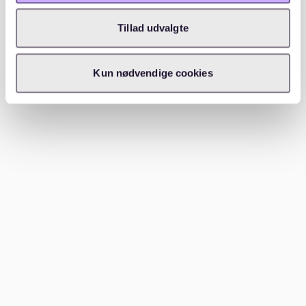
Nachbarschafts-Apps, in denen private
Vermieter:innen oft zuerst inserieren.
Tillad udvalgte
Wer ein
exklusives Angebot ohne
Kun nødvendige cookies
Massenbesichtigung
sucht, wählt den digitalen
Shortcut:
Waitly
. Mit wenigen Klicks meldest du dich
auf Wartelisten für deine Wunschobjekte an, verfolgst
deine Position in Echtzeit und bekommst eine
Einladung, sobald deine Traumwohnung frei wird. So
verpasst du garantiert keine Chance
, eine Wohnung
finden in
Leipzig
zu können – ganz ohne
stundenlanges Scrollen.
Besichtigung und Abschluss
Hast du eine Einladung erhalten, heißt es pünktlich
sein und vorbereitet auftreten. Ein sympathisches
Lächeln, klare Fragen zu Nebenkosten, Hausordnung
oder Nachbarschaft und ein ordentlicher