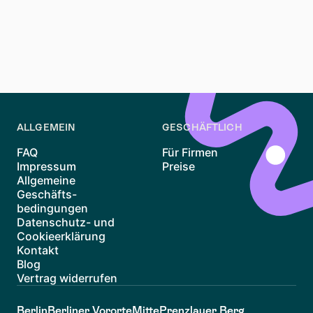
entscheidenden Vorteil: transparente Wartelisten,
sofortige Benachrichtigungen und keine versteckten
Kosten. Melde dich heute kostenlos an und erlebe, wie
entspannt Wohnungssuche sein kann – vielleicht ziehst
du schon bald in deine neue Leipziger Traumwohnung.
ALLGEMEIN
GESCHÄFTLICH
FAQ
Für Firmen
Impressum
Preise
Allgemeine
Geschäfts-
bedingungen
Datenschutz- und
Cookieerklärung
Kontakt
Blog
Vertrag widerrufen
Berlin
Berliner Vororte
Mitte
Prenzlauer Berg