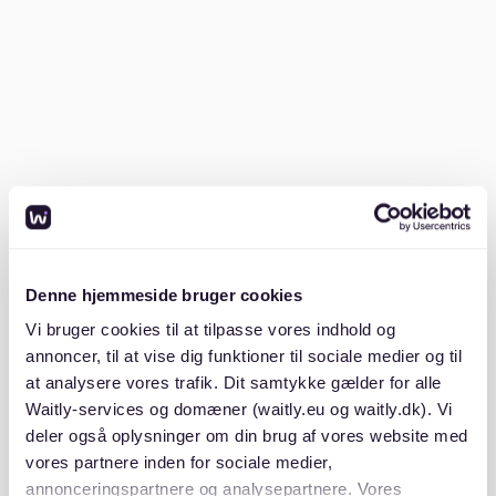
passt.
Denne hjemmeside bruger cookies
Vi bruger cookies til at tilpasse vores indhold og
annoncer, til at vise dig funktioner til sociale medier og til
Unterlagen vorbereiten – digital und
at analysere vores trafik. Dit samtykke gælder for alle
griffbereit
Waitly-services og domæner (waitly.eu og waitly.dk). Vi
deler også oplysninger om din brug af vores website med
Stelle deine Bewerbungsmappe als PDF zusammen
vores partnere inden for sociale medier,
und lade sie frühzeitig auf der Waitly Plattform hoch.
annonceringspartnere og analysepartnere. Vores