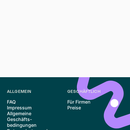
der Regel drei Monate.
Du bist auch für kleinere Reparaturen verantwortlich
und dafür, dass die Immobilie gut gepflegt wird. Das
Verständnis deiner Rechte und Pflichten führt zu einer
besseren Mieterfahrung.
Mit diesen Tipps und Informationen bist du gut
vorbereitet, um deine perfekte Berlin Mitte Wohnung
zu finden und ein aufregendes urbanes Leben zu
genießen.
ALLGEMEIN
GESCHÄFTLICH
FAQ
Für Firmen
Impressum
Preise
Allgemeine
Geschäfts-
bedingungen