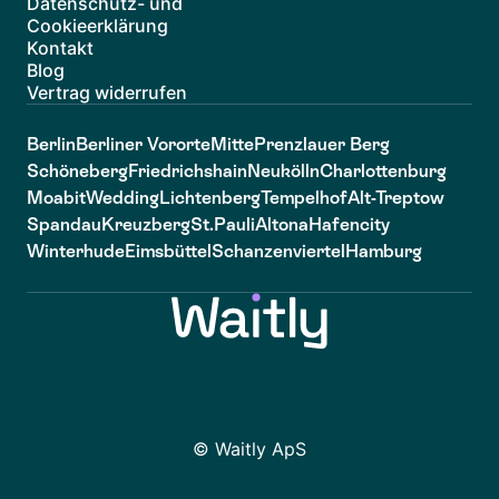
Datenschutz- und
Cookieerklärung
Kontakt
Blog
Vertrag widerrufen
Berlin
Berliner Vororte
Mitte
Prenzlauer Berg
Schöneberg
Friedrichshain
Neukölln
Charlottenburg
Moabit
Wedding
Lichtenberg
Tempelhof
Alt-Treptow
Spandau
Kreuzberg
St.Pauli
Altona
Hafencity
Winterhude
Eimsbüttel
Schanzenviertel
Hamburg
© Waitly ApS