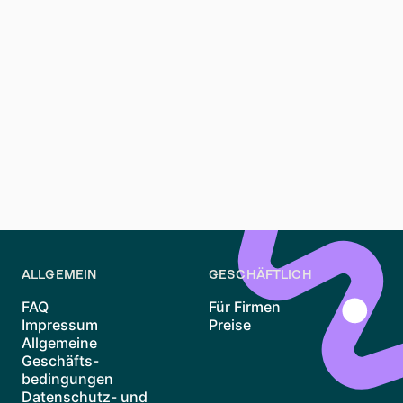
aber es ist nicht üblich. In wettbewerbsintensiven
Märkten sind Vermieter möglicherweise nicht offen für
Verhandlungen.
Was ist eine Massenbesichtigung?
Eine Massenbesichtigung ist eine
Gruppenbesichtigung einer Wohnung. Sie ist in
beliebten Gegenden üblich, in denen viele potenzielle
Mieter eine Immobilie besichtigen möchten.
ALLGEMEIN
GESCHÄFTLICH
FAQ
Für Firmen
Impressum
Preise
Allgemeine
Geschäfts-
bedingungen
Datenschutz- und