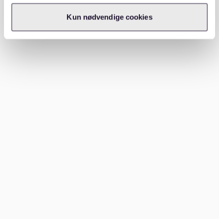
Miete und Nebenkosten
Kun nødvendige cookies
Schönheitsreparaturen
Hausordnung
Die Mietpreisbremse in Hamburg begrenzt die
Miethöhe bei Neuvermietungen. Vermieter dürfen die
ortsübliche Vergleichsmiete maximal um 10%
übersteigen.
Mieterschutz und Rechte
Das deutsche Mietrecht bietet Mietern umfangreichen
Schutz. Zu den wichtigsten Rechten zählen:
Kündigungsschutz: Der Vermieter kann nur bei
Vorliegen triftiger Gründe kündigen.