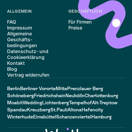
ALLGEMEIN
GESCHÄFTLICH
FAQ
Für Firmen
Impressum
Preise
Allgemeine
Geschäfts-
bedingungen
Datenschutz- und
Cookieerklärung
Kontakt
Blog
Vertrag widerrufen
Berlin
Berliner Vororte
Mitte
Prenzlauer Berg
Schöneberg
Friedrichshain
Neukölln
Charlottenburg
Moabit
Wedding
Lichtenberg
Tempelhof
Alt-Treptow
Spandau
Kreuzberg
St.Pauli
Altona
Hafencity
Winterhude
Eimsbüttel
Schanzenviertel
Hamburg