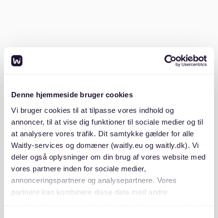
Einkommensnachweis)
Frageliste erstellen (z.B. zu Nebenkosten,
Renovierungen)
Auf Details achten (Zustand der Fenster,
Feuchtigkeit)
Fotos machen (mit Erlaubnis des Vermieters)
Denne hjemmeside bruger cookies
Umgebung erkunden (Einkaufsmöglichkeiten,
Lärmpegel)
Vi bruger cookies til at tilpasse vores indhold og
annoncer, til at vise dig funktioner til sociale medier og til
at analysere vores trafik. Dit samtykke gælder for alle
Es ist ratsam, mehrere Besichtigungen einzuplanen. So
lassen sich verschiedene Wohnungen besser
Waitly-services og domæner (waitly.eu og waitly.dk). Vi
vergleichen. Nach der Besichtigung sollte eine
deler også oplysninger om din brug af vores website med
Rückmeldung an den Vermieter erfolgen, um das
vores partnere inden for sociale medier,
Interesse zu bekräftigen.
annonceringspartnere og analysepartnere. Vores
partnere kan kombinere disse data med andre
Rechtliche Aspekte
oplysninger, du har givet dem, eller som de har indsamlet
fra din brug af deres tjenester. Du samtykker til vores