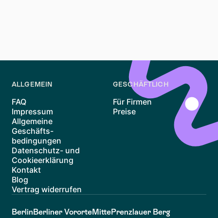
Der Standort kann die Nebenkosten erheblich
beeinflussen. Städte wie Berlin mit höheren
Lebenshaltungskosten könnten höhere Nebenkosten
haben. Informieren Sie sich auf
Wohnungen zur Miete
in Berlin
für weitere Einblicke.
ALLGEMEIN
GESCHÄFTLICH
FAQ
Für Firmen
Impressum
Preise
Allgemeine
Geschäfts-
bedingungen
Datenschutz- und
Cookieerklärung
Kontakt
Blog
Vertrag widerrufen
Berlin
Berliner Vororte
Mitte
Prenzlauer Berg