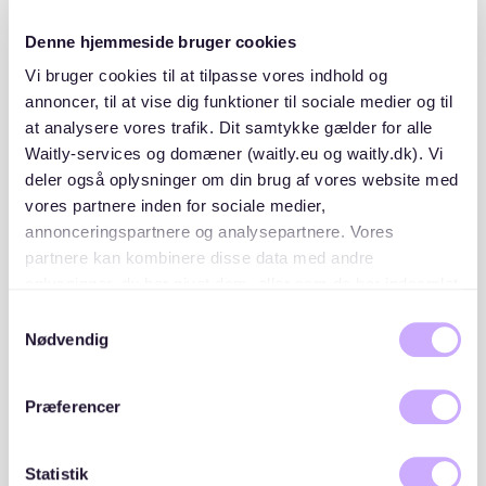
Heizkosten haben, während ältere Gebäude höhere
Denne hjemmeside bruger cookies
Gebühren verursachen könnten. Überprüfen Sie immer
Ihre Nebenkostenabrechnung, um zu verstehen, wofür
Vi bruger cookies til at tilpasse vores indhold og
Sie bezahlen.
annoncer, til at vise dig funktioner til sociale medier og til
at analysere vores trafik. Dit samtykke gælder for alle
Wie hoch sind die Nebenkosten für
Waitly-services og domæner (waitly.eu og waitly.dk). Vi
eine 80-qm-Wohnung?
deler også oplysninger om din brug af vores website med
vores partnere inden for sociale medier,
annonceringspartnere og analysepartnere. Vores
Für eine 80-qm-Wohnung sollten Sie mit Nebenkosten
partnere kan kombinere disse data med andre
zwischen 160 und 240 Euro monatlich rechnen. Diese
oplysninger, du har givet dem, eller som de har indsamlet
Schätzung basiert auf dem typischen Bereich von 2
fra din brug af deres tjenester. Du samtykker til vores
bis 3 Euro pro Quadratmeter.
Kleinanzeigen
bestätigt,
Samtykkevalg
cookies, hvis du fortsætter med at anvende vores
dass die Kosten je nach den enthaltenen
Nødvendig
hjemmeside.
Dienstleistungen bis zu 3 Euro pro Quadratmeter
erreichen können.
Præferencer
Um diese Kosten effektiv zu verwalten, ziehen Sie die
Nutzung eines Nebenkostenwohnungsrechners in
Statistik