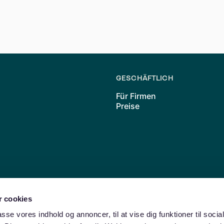
g auf meinen Mietvertrag aus?**
ngungen des Mietvertrags nicht. Sie passt die Miete vorüb
Zweifelsfall immer einen Rechtsexperten.
GESCHÄFTLICH
Für Firmen
Preise
 cookies
Friedrichshain
Neukölln
Charlottenburg
Moabit
Wedding
Lichte
passe vores indhold og annoncer, til at vise dig funktioner til soci
amburg