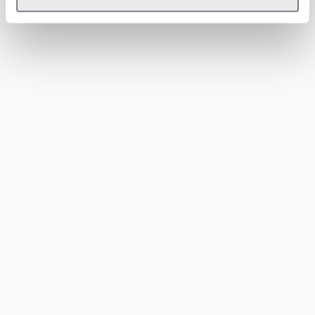
Sie sind oft nützlich, um die Rechnung zu prüfen und
eine grobe Schätzung zu erhalten, bevor eine Zahlung
vereinbart oder ein Mietvertrag unterschrieben wird.
Trotzdem bleibt das Verständnis der Grundberechnung
entscheidend. Wer weiß, wie anteilige Miete
normalerweise berechnet wird, kann bessere
Entscheidungen treffen und Wohnungen oder geteilte
Kosten sicherer vergleichen. Ein Rechner ist hilfreich,
aber Klarheit über die Methode ist der eigentliche
Vorteil.