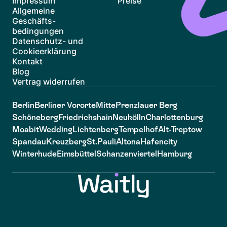
Impressum
Preise
Allgemeine
Geschäfts-
bedingungen
Datenschutz- und
Cookieerklärung
Kontakt
Blog
Vertrag widerrufen
Berlin
Berliner Vororte
Mitte
Prenzlauer Berg
Schöneberg
Friedrichshain
Neukölln
Charlottenburg
Moabit
Wedding
Lichtenberg
Tempelhof
Alt-Treptow
Spandau
Kreuzberg
St.Pauli
Altona
Hafencity
Winterhude
Eimsbüttel
Schanzenviertel
Hamburg