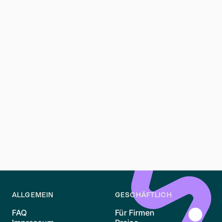
fairste Methode hängt von der Wohnsituation ab.
Wie berechnet man Miete fürs Homeoffice?
Man berechnet den Anteil des Arbeitszimmers an der
Gesamtwohnfläche und wendet diesen Prozentsatz
auf die Monatsmiete an.
Wie viel Einkommen sollte für die Miete genutzt
werden?
Eine häufige Orientierung sind etwa 30 Prozent des
monatlichen Nettoeinkommens.
ALLGEMEIN
GESCHÄFTLICH
FAQ
Für Firmen