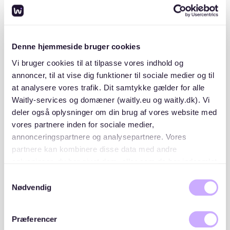
auch Nebenkosten und eine mögliche Kaution
(typischerweise 3x Kaltmiete) einplanen. Tools wie
Googles Mietrechner
können Ihnen helfen, Ihr Budget
basierend auf Ihren spezifischen Bedürfnissen
Denne hjemmeside bruger cookies
anzupassen.
Vi bruger cookies til at tilpasse vores indhold og
annoncer, til at vise dig funktioner til sociale medier og til
Was sind Warnsignale bei einer
at analysere vores trafik. Dit samtykke gælder for alle
Mietbewerbung?
Waitly-services og domæner (waitly.eu og waitly.dk). Vi
deler også oplysninger om din brug af vores website med
Warnsignale bei einer Mietbewerbung sind
vores partnere inden for sociale medier,
unvollständige Informationen, inkonsistente
annonceringspartnere og analysepartnere. Vores
Beschäftigungsgeschichte und eine schlechte Bonität.
partnere kan kombinere disse data med andre
Diese Probleme können Vermieter zögern lassen, Ihnen
oplysninger, du har givet dem, eller som de har indsamlet
einen Mietvertrag anzubieten.
fra din brug af deres tjenester. Du samtykker til vores
Samtykkevalg
cookies, hvis du fortsætter med at anvende vores
Nødvendig
Vermieter suchen nach verantwortungsbewussten
hjemmeside.
Mietern. Unvollständige Bewerbungen deuten auf
Præferencer
mangelnde Vorbereitung hin, während eine