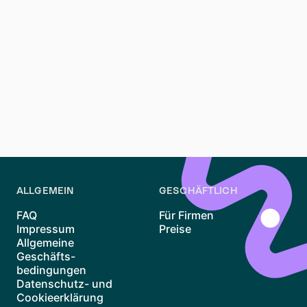
Was sind Mietpreisbremse und WBS?
Die Mietpreisbremse ist eine Maßnahme zur
Mietregulierung, um übermäßige Mietsteigerungen zu
verhindern, während der WBS ein
Wohnberechtigungsschein für diejenigen ist, die
Anspruch auf Sozialwohnungen haben. Beide Begriffe
sind entscheidend für das Verständnis der Mietpolitik
in Deutschland.
ALLGEMEIN
GESCHÄFTLICH
FAQ
Für Firmen
Impressum
Preise
Allgemeine
Geschäfts-
bedingungen
Datenschutz- und
Cookieerklärung