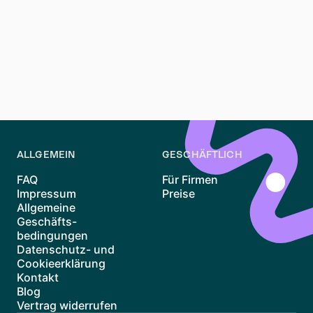
frühzeitig zu klären. Einige Banken bieten spezielle
Kredite für den Erwerb von Lofts an. Zudem sollten
Käufer darauf achten, alle rechtlichen und steuerlichen
Aspekte zu prüfen. So wird sichergestellt, dass der
Kauf reibungslos verläuft und keine unerwarteten
Kosten entstehen.
ALLGEMEIN
GESCHÄFTLICH
FAQ
Für Firmen
Impressum
Preise
Allgemeine
Geschäfts-
bedingungen
Datenschutz- und
Cookieerklärung
Kontakt
Blog
Vertrag widerrufen