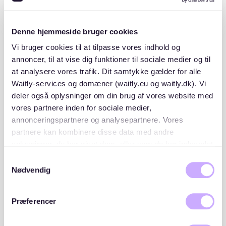
großen Fensterfronten, die für hervorragende
Lichtverhältnisse sorgen. Diese Fenster reichen oft
vom Boden bis zur Decke und lassen viel Sonnenlicht
Denne hjemmeside bruger cookies
herein, was die Atmosphäre aufhellt und den Raum
größer erscheinen lässt.
Vi bruger cookies til at tilpasse vores indhold og
annoncer, til at vise dig funktioner til sociale medier og til
at analysere vores trafik. Dit samtykke gælder for alle
Natürliches Licht bietet nicht nur einen ästhetischen
Vorteil, sondern kann auch das Wohlbefinden und die
Waitly-services og domæner (waitly.eu og waitly.dk). Vi
Produktivität der Bewohner steigern. Große Fenster
deler også oplysninger om din brug af vores website med
ermöglichen zudem spektakuläre Ausblicke auf die
vores partnere inden for sociale medier,
Stadt, was einen zusätzlichen Reiz für Stadtmenschen
annonceringspartnere og analysepartnere. Vores
darstellt.
partnere kan kombinere disse data med andre
oplysninger, du har givet dem, eller som de har indsamlet
Standort und urbanes Wohnen
fra din brug af deres tjenester. Du samtykker til vores
Samtykkevalg
cookies, hvis du fortsætter med at anvende vores
Nødvendig
hjemmeside.
Loft-Wohnungen befinden sich meist in zentralen,
urbanen Lagen, oft in ehemaligen Industriegebieten
Præferencer
oder Altbauten, die umgewandelt wurden. Diese
Wohnlagen bieten schnellen Zugang zu öffentlichen