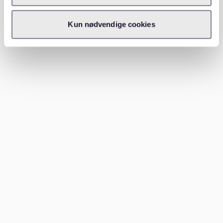
geben dem Bezirk ein stärkeres öffentliches und
kulturelles Profil. Solche Orte sorgen dafür, dass ein
Kun nødvendige cookies
Bezirk langfristig vollständiger wirkt. Sie schaffen
Bezugspunkte im Alltag und zeigen, dass der Bezirk
mehr bietet als Wohnen und praktische
Alltagsroutinen.
Für Mieterinnen und Mieter ist das wichtig, weil es die
Attraktivität des Bezirks erweitert. In Pankow zu
wohnen kann bedeuten, nah an Grünflächen,
familienfreundlichen Umgebungen und guter
Verkehrsanbindung zu leben, aber eben auch nah an
Museen, Ausstellungen, Kultureinrichtungen und Kiezen
mit klarer Identität. Genau diese Mischung ist einer der
Gründe, warum der Bezirk für viele unterschiedliche
Menschen interessant bleibt.
Wohnen in Pankow mit Kultur in der
Nähe