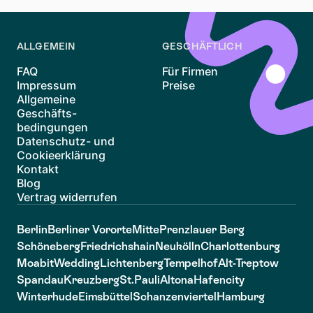
ALLGEMEIN
GESCHÄFTLICH
FAQ
Für Firmen
Impressum
Preise
Allgemeine
Geschäfts-
bedingungen
Datenschutz- und
Cookieerklärung
Kontakt
Blog
Vertrag widerrufen
Berlin
Berliner Vororte
Mitte
Prenzlauer Berg
Schöneberg
Friedrichshain
Neukölln
Charlottenburg
Moabit
Wedding
Lichtenberg
Tempelhof
Alt-Treptow
Spandau
Kreuzberg
St.Pauli
Altona
Hafencity
Winterhude
Eimsbüttel
Schanzenviertel
Hamburg