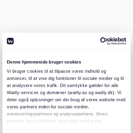
Kastanienallee ergänzen dieses Bild durch kleinere
Geschäfte, unabhängige Boutiquen und ein kreativeres
städtisches Lebensgefühl. Für Mieterinnen und Mieter
ist das wichtig, weil es zeigt, dass das Wohnen in
Pankow nicht nur ruhige Wohnlagen bedeutet. Es kann
auch heißen, nah an lebendigeren Straßen und einem
sozialeren Alltag zu wohnen. Genau deshalb sprechen
Wohnungen in Pankow sehr unterschiedliche
Menschen an.
Denne hjemmeside bruger cookies
Weißensee und eine andere kulturelle
Vi bruger cookies til at tilpasse vores indhold og
annoncer, til at vise dig funktioner til sociale medier og til
Identität
at analysere vores trafik. Dit samtykke gælder for alle
Waitly-services og domæner (waitly.eu og waitly.dk). Vi
Weißensee bringt eine andere kulturelle Seite in den
deler også oplysninger om din brug af vores website med
Bezirk. Hier wird das Umfeld weniger von Cafés und
vores partnere inden for sociale medier,
Ausgehen geprägt als von Kunst, Geschichte und
annonceringspartnere og analysepartnere. Vores
lokalen Kulturinstitutionen. Die Galerieszene rund um
partnere kan kombinere disse data med andre
die Kunsthochschule gibt Weißensee ein kreatives
oplysninger, du har givet dem, eller som de har indsamlet
Profil, das sich deutlich von anderen Teilen Berlins