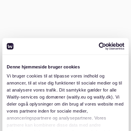
Ja, Vermieter können die Kaution für unbezahlte
Nebenkosten einbehalten, aber dies sollte vernünftig
und dokumentiert sein. Wenn ein Mieter auszieht,
bevor er seine Nebenkosten beglichen hat, kann der
Vermieter einen Teil der Kaution einbehalten, um diese
Kosten zu decken.
Nebenkosten, oder zusätzliche Kosten, umfassen oft
Wasser, Heizung und Müllentsorgung. Laut
immobilienscout24.de
sollten Vermieter eine
Denne hjemmeside bruger cookies
detaillierte Abrechnung dieser Kosten bereitstellen. Es
ist wichtig, alle ausstehenden Rechnungen vor dem
Vi bruger cookies til at tilpasse vores indhold og
Auszug zu begleichen, um die Rückgabe Ihrer Kaution
annoncer, til at vise dig funktioner til sociale medier og til
sicherzustellen.
at analysere vores trafik. Dit samtykke gælder for alle
Waitly-services og domæner (waitly.eu og waitly.dk). Vi
Wie lange darf der Vermieter die
deler også oplysninger om din brug af vores website med
vores partnere inden for sociale medier,
Kaution einbehalten?
annonceringspartnere og analysepartnere. Vores
partnere kan kombinere disse data med andre
Vermieter können die Kaution bis zu sechs Monate