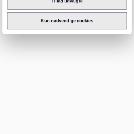
Tillad udvalgte
unrechtmäßig einbehält, können Sie mehrere Schritte
unternehmen. Beginnen Sie damit, das Problem mit
ihm zu besprechen. Wenn es nicht gelöst wird, ziehen
Kun nødvendige cookies
Sie in Betracht, rechtlichen Rat einzuholen oder einen
Mieterverein zu kontaktieren.
Die Dokumentation des Zustands der Immobilie und
das Führen eines klaren Zahlungsnachweises können
Ihre Position stärken. Die
tagesschau.de
empfiehlt,
eine Mediation in Betracht zu ziehen, bevor rechtliche
Schritte eingeleitet werden. Das Wissen über Ihre
Rechte und Pflichten ist der Schlüssel zur Vermeidung
von Konflikten.
Fazit
Das Verständnis der Regeln rund um die Kaution kann
Ihnen helfen, sich problemlos auf dem Mietmarkt zu
bewegen. Lesen Sie immer Ihren Mietvertrag sorgfältig