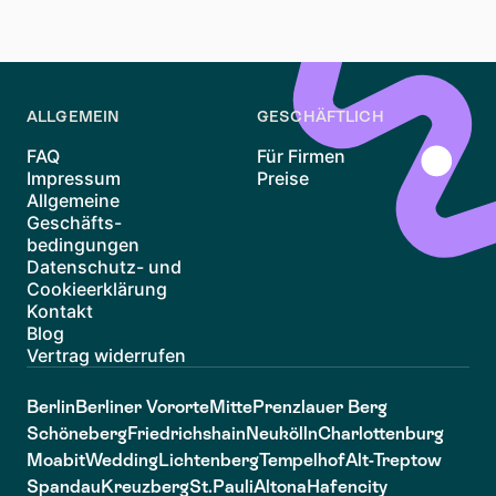
und halten Sie Beweise bereit, um Ihren Fall zu
unterstützen.
ALLGEMEIN
GESCHÄFTLICH
FAQ
Für Firmen
Impressum
Preise
Allgemeine
Geschäfts-
bedingungen
Datenschutz- und
Cookieerklärung
Kontakt
Blog
Vertrag widerrufen
Berlin
Berliner Vororte
Mitte
Prenzlauer Berg
Schöneberg
Friedrichshain
Neukölln
Charlottenburg
Moabit
Wedding
Lichtenberg
Tempelhof
Alt-Treptow
Spandau
Kreuzberg
St.Pauli
Altona
Hafencity