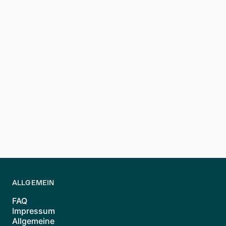
Beziehen Sie Kaltmiete, Nebenkosten und
Ersparnisse bleibt.
*
*Welche Dokumente benötige ich be
Bereiten Sie eine SCHUFA, Selbstauskun
beurteilen.
**Wie kann ich Mietpreise verhandeln
Recherchieren Sie die durchschnittliche
Preis mit dem Vermieter zu verhandeln. 
ALLGEMEIN
FAQ
Impressum
Allgemeine