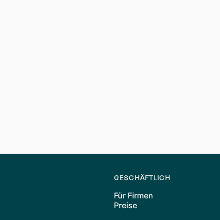
 andere Ausgaben wie Transport und Lebensmittel ein. Sorg
i der Wohnungsbewerbung?**
ft und Einkommensnachweise vor. Diese Dokumente helfen V
?**
 Miete in Ihrem Wunschgebiet. Wenn der Preis überhöht ist, 
Ziehen Sie in Erwägung, einem Mieterverein beizutreten, um
GESCHÄFTLICH
Für Firmen
Preise