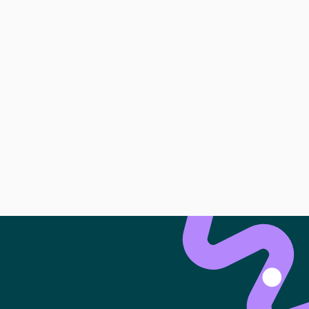
en Sie dafür, dass auch Platz für
ermietern, Ihre Eignung als Mieter zu
verwenden Sie Daten, um einen faireren
 zusätzliche Unterstützung zu erhalten.