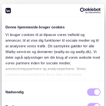
Bescheinigung des vorherigen Vermieters, dass du
keine Mietrückstände hast.
Personalausweis oder Reisepass
: Zur
Identifikation.
Denne hjemmeside bruger cookies
Mit vollständigen und gut organisierten Unterlagen
Vi bruger cookies til at tilpasse vores indhold og
kannst du dich von anderen Bewerbern abheben.
annoncer, til at vise dig funktioner til sociale medier og til
at analysere vores trafik. Dit samtykke gælder for alle
Waitly-services og domæner (waitly.eu og waitly.dk). Vi
2. Mietplattformen nutzen
deler også oplysninger om din brug af vores website med
vores partnere inden for sociale medier,
Neben klassischen Plattformen wie Immobilienscout24
annonceringspartnere og analysepartnere. Vores
oder Immonet kann Waitly eine wertvolle
partnere kan kombinere disse data med andre
Unterstützung bieten.
Auf der Waitly Suchseite
kannst
oplysninger, du har givet dem, eller som de har indsamlet
du dich für transparente Wartelisten anmelden und
fra din brug af deres tjenester. Du samtykker til vores
wirst benachrichtigt, sobald passende Wohnungen
Samtykkevalg
verfügbar sind.
cookies, hvis du fortsætter med at anvende vores
Nødvendig
hjemmeside.
3. Netzwerke nutzen