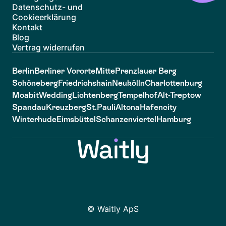
Datenschutz- und
Cookieerklärung
Kontakt
Blog
Vertrag widerrufen
Berlin
Berliner Vororte
Mitte
Prenzlauer Berg
Schöneberg
Friedrichshain
Neukölln
Charlottenburg
Moabit
Wedding
Lichtenberg
Tempelhof
Alt-Treptow
Spandau
Kreuzberg
St.Pauli
Altona
Hafencity
Winterhude
Eimsbüttel
Schanzenviertel
Hamburg
© Waitly ApS