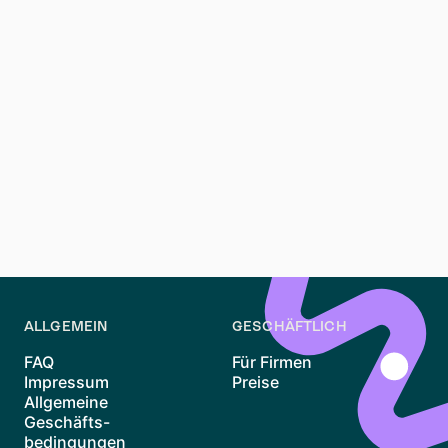
Vorteile und sind oft weniger überlaufen.
Fazit
Eine Wohnung in Maxvorstadt Munich zu finden, ist
keine leichte Aufgabe, aber mit guter Vorbereitung
und der Nutzung von Plattformen wie Waitly kannst du
deine Chancen erhöhen. Bleib flexibel, sei geduldig
und nutze alle verfügbaren Ressourcen – dann steht
deinem Leben im Herzen von Munich nichts mehr im
Weg!
ALLGEMEIN
GESCHÄFTLICH
FAQ
Für Firmen
Impressum
Preise
Allgemeine
Geschäfts-
bedingungen