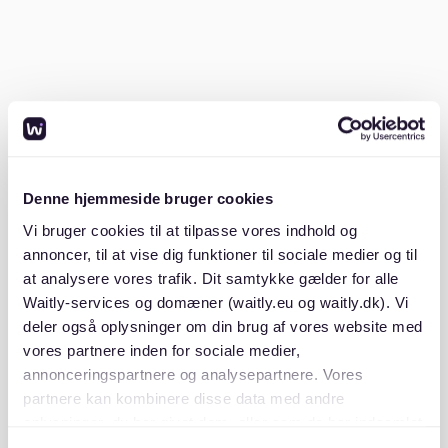
Mietschuldenfreiheitsbescheinigung vom
vorherigen Vermieter
Kopie deines Personalausweises oder Reisepasses
Ein gepflegtes und vollständiges Bewerbungsdossier
erhöht die Chancen, bei Vermietern positiv aufzufallen.
2. Plattformen nutzen
Denne hjemmeside bruger cookies
Vi bruger cookies til at tilpasse vores indhold og
Neben klassischen Immobilienportalen wie Immowelt
annoncer, til at vise dig funktioner til sociale medier og til
oder Immonet ist es sinnvoll, spezialisierte Plattformen
at analysere vores trafik. Dit samtykke gælder for alle
wie Waitly zu nutzen. Auf
Waitly
kannst du dich in
Waitly-services og domæner (waitly.eu og waitly.dk). Vi
Wartelisten eintragen und wirst benachrichtigt, wenn
deler også oplysninger om din brug af vores website med
passende Wohnungen verfügbar werden. Auch wenn
vores partnere inden for sociale medier,
derzeit keine Angebote im Glockenbachviertel gelistet
annonceringspartnere og analysepartnere. Vores
sind, bietet die Plattform Transparenz und Updates
partnere kan kombinere disse data med andre
über den Wohnungsmarkt.
oplysninger, du har givet dem, eller som de har indsamlet
fra din brug af deres tjenester. Du samtykker til vores