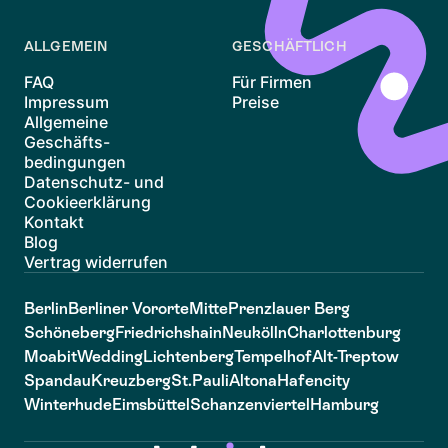
ALLGEMEIN
GESCHÄFTLICH
FAQ
Für Firmen
Impressum
Preise
Allgemeine
Geschäfts-
bedingungen
Datenschutz- und
Cookieerklärung
Kontakt
Blog
Vertrag widerrufen
Berlin
Berliner Vororte
Mitte
Prenzlauer Berg
Schöneberg
Friedrichshain
Neukölln
Charlottenburg
Moabit
Wedding
Lichtenberg
Tempelhof
Alt-Treptow
Spandau
Kreuzberg
St.Pauli
Altona
Hafencity
Winterhude
Eimsbüttel
Schanzenviertel
Hamburg