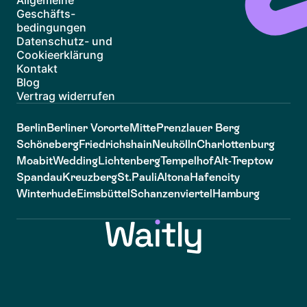
Allgemeine
Geschäfts-
bedingungen
Datenschutz- und
Cookieerklärung
Kontakt
Blog
Vertrag widerrufen
Berlin
Berliner Vororte
Mitte
Prenzlauer Berg
Schöneberg
Friedrichshain
Neukölln
Charlottenburg
Moabit
Wedding
Lichtenberg
Tempelhof
Alt-Treptow
Spandau
Kreuzberg
St.Pauli
Altona
Hafencity
Winterhude
Eimsbüttel
Schanzenviertel
Hamburg