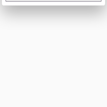
Welche Gegenden in der Nähe von
Altstadt-Lehel sind empfehlenswert?
Falls die Mietpreise in Altstadt-Lehel dein Budget
übersteigen, bieten sich Alternativen in der Nähe an,
die ebenfalls attraktiv sind.
Maxvorstadt
: Beliebt bei Studierenden und jungen
Berufstätigen, bietet dieser Stadtteil viele Cafés,
Museen und eine lebendige Atmosphäre. Die
Mieten sind zwar hoch, aber oft etwas günstiger
als in Altstadt-Lehel.
Au-Haidhausen
: Direkt auf der anderen Seite der
Isar gelegen, ist dieser Stadtteil bekannt für seine
charmanten Altbauten und eine entspannte
Nachbarschaft.