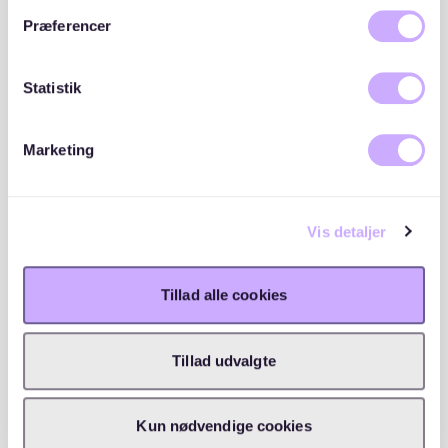
oder Cafés können hilfreich sein.
Præferencer
4. Timing beachten
Statistik
Der Wohnungsmarkt in München, insbesondere in
Altstadt-Lehel, ist saisonal. Die Nachfrage ist
Marketing
besonders hoch zu Semesterbeginn und Jahresende.
Versuche, deine Suche außerhalb dieser Zeiträume zu
planen, um die Konkurrenz zu reduzieren.
Vis detaljer
5. Vorsicht vor Betrug
Tillad alle cookies
In gefragten Gegenden wie Altstadt-Lehel gibt es
leider auch immer wieder betrügerische Angebote. Sei
vorsichtig bei Vorauszahlungen oder Angeboten, die
Tillad udvalgte
zu gut klingen, um wahr zu sein. Besichtige die
Wohnung persönlich und überprüfe die Seriosität des
Vermieters.
Kun nødvendige cookies