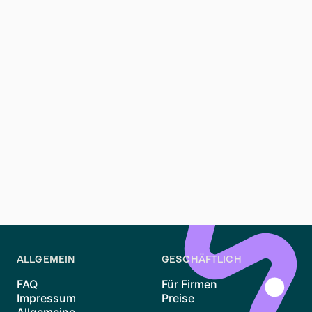
Maxvorstadt, Au-Haidhausen und Ludwigsvorstadt-
Isarvorstadt sind attraktive Alternativen mit guten
Lagen und etwas niedrigeren Mietpreisen.
Fazit
Eine Wohnung in Altstadt-Lehel zu finden, ist keine
leichte Aufgabe – doch mit den richtigen Strategien
und etwas Ausdauer ist es möglich. Bereite dich gut
vor, bleibe flexibel und ziehe Plattformen wie Waitly in
Betracht, um deine Suche zu optimieren. Viel Erfolg
bei der Wohnungssuche!
ALLGEMEIN
GESCHÄFTLICH
FAQ
Für Firmen
Impressum
Preise