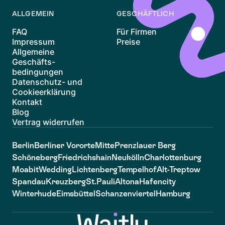
ALLGEMEIN
GESCHÄFTLICH
FAQ
Für Firmen
Impressum
Preise
Allgemeine
Geschäfts-
bedingungen
Datenschutz- und
Cookieerklärung
Kontakt
Blog
Vertrag widerrufen
Berlin
Berliner Vororte
Mitte
Prenzlauer Berg
Schöneberg
Friedrichshain
Neukölln
Charlottenburg
Moabit
Wedding
Lichtenberg
Tempelhof
Alt-Treptow
Spandau
Kreuzberg
St.Pauli
Altona
Hafencity
Winterhude
Eimsbüttel
Schanzenviertel
Hamburg