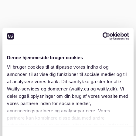
Wichtige Dokumente vorbereiten:
In
Deutschland sind Vermieter oft anspruchsvoll, was
Unterlagen angeht. Stelle sicher, dass du
Folgendes bereithältst:
- SCHUFA-Auskunft
Denne hjemmeside bruger cookies
- Einkommensnachweise der letzten drei Monate
Vi bruger cookies til at tilpasse vores indhold og
annoncer, til at vise dig funktioner til sociale medier og til
- Mietschuldenfreiheitsbescheinigung vom
at analysere vores trafik. Dit samtykke gælder for alle
Vorvermieter
Waitly-services og domæner (waitly.eu og waitly.dk). Vi
deler også oplysninger om din brug af vores website med
- Kopie deines Ausweises
vores partnere inden for sociale medier,
annonceringspartnere og analysepartnere. Vores
partnere kan kombinere disse data med andre
- Ggf. ein Anschreiben mit Informationen zu deiner
Person
oplysninger, du har givet dem, eller som de har indsamlet
fra din brug af deres tjenester. Du samtykker til vores
Samtykkevalg