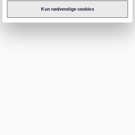
die richtige Wohnung findest. Bleibe dran und
Kun nødvendige cookies
erweitere bei Bedarf deine Suche auf angrenzende
Stadtteile.
Welche Gegenden in der Nähe von
Südvorstadt sind empfehlenswert?
Falls du in Südvorstadt keine passende Wohnung
findest, sind folgende nahegelegene Viertel eine
Überlegung wert:
Connewitz:
Ein alternatives und grünes Viertel mit
einer ähnlichen kreativen Atmosphäre wie
Südvorstadt. Die Mieten sind hier oft etwas
günstiger.
Plagwitz:
Besonders bei jungen Familien und
Kreativen beliebt. Hier findest du viele sanierte