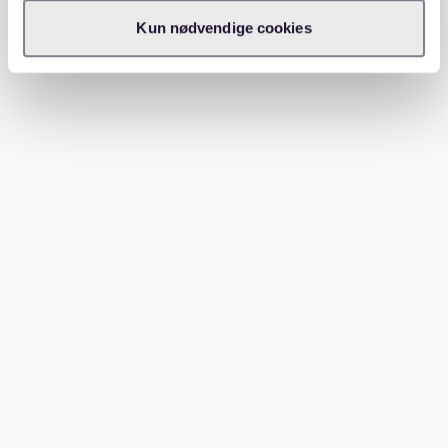
Wenn du flexibel bei Standort oder Ausstattung bist,
Kun nødvendige cookies
erhöhen sich deine Chancen. In weniger zentralen
Stadtteilen wie Lindenau oder Connewitz findest du
oft günstigere und weniger umkämpfte Wohnungen.
Welche Stadtteile in Leipzig sind
empfehlenswert?
Leipzig bietet eine Vielzahl an Stadtteilen, die jeweils
ihren eigenen Charme haben:
Südvorstadt
: Ideal für junge Menschen, mit Bars,
Cafés und Parks. Hier sind die Mieten höher, aber
das Angebot an Freizeitaktivitäten ist
umfangreich.
Plagwitz
: Kreativ und beliebt bei Künstlern. Hier
findest du Lofts und Altbauten, allerdings oft mit