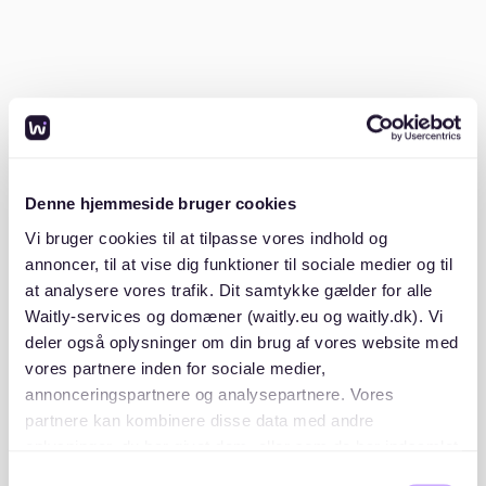
Vermieter
Kopie des Personalausweises oder Reisepasses
Viele Vermieter verlangen vollständige Unterlagen
bereits zur ersten Besichtigung. Eine gute
Vorbereitung kann dir hier einen Vorteil verschaffen.
Denne hjemmeside bruger cookies
2. Die richtigen Plattformen nutzen
Vi bruger cookies til at tilpasse vores indhold og
annoncer, til at vise dig funktioner til sociale medier og til
Die besten Plattformen für die Wohnungssuche in
at analysere vores trafik. Dit samtykke gælder for alle
Leipzig sind
ImmoScout24
und Waitly. Während
Waitly-services og domæner (waitly.eu og waitly.dk). Vi
ImmoScout24 eine große Auswahl an Inseraten bietet,
deler også oplysninger om din brug af vores website med
setzt Waitly auf Transparenz und Wartelisten. Zwar
vores partnere inden for sociale medier,
gibt es aktuell keine Angebote für Leipzig auf Waitly,
annonceringspartnere og analysepartnere. Vores
doch über die Wartelisten kannst du rechtzeitig
partnere kan kombinere disse data med andre
benachrichtigt werden, wenn neue Wohnungen
oplysninger, du har givet dem, eller som de har indsamlet
verfügbar sind. Besuche die
Waitly Suchseite
, um mehr
zu erfahren.
fra din brug af deres tjenester. Du samtykker til vores
Samtykkevalg