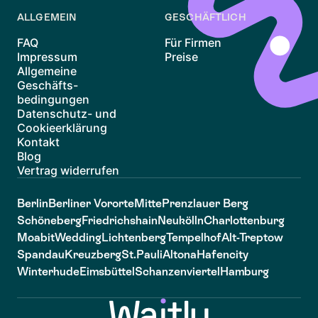
ALLGEMEIN
GESCHÄFTLICH
FAQ
Für Firmen
Impressum
Preise
Allgemeine
Geschäfts-
bedingungen
Datenschutz- und
Cookieerklärung
Kontakt
Blog
Vertrag widerrufen
Berlin
Berliner Vororte
Mitte
Prenzlauer Berg
Schöneberg
Friedrichshain
Neukölln
Charlottenburg
Moabit
Wedding
Lichtenberg
Tempelhof
Alt-Treptow
Spandau
Kreuzberg
St.Pauli
Altona
Hafencity
Winterhude
Eimsbüttel
Schanzenviertel
Hamburg