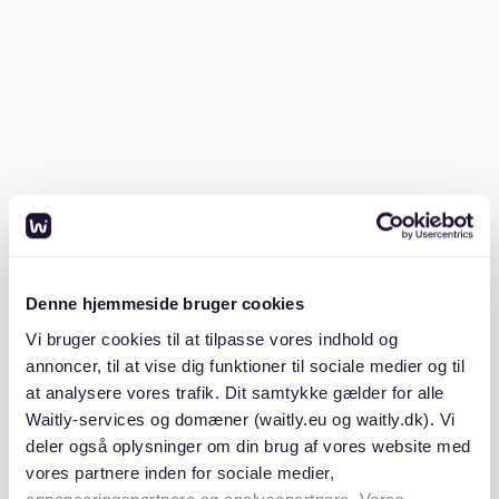
Einkommensnachweise:
In der Regel die letzten
drei Gehaltsabrechnungen.
Mietschuldenfreiheitsbescheinigung:
Bestätigung vom vorherigen Vermieter, dass keine
Mietschulden bestehen.
Personalausweis oder Reisepass.
Gut vorbereitete Bewerbungsunterlagen können den
entscheidenden Unterschied machen.
Denne hjemmeside bruger cookies
2. Plattformen und Netzwerke nutzen
Vi bruger cookies til at tilpasse vores indhold og
annoncer, til at vise dig funktioner til sociale medier og til
Da das Angebot im Westend begrenzt ist, solltest du
at analysere vores trafik. Dit samtykke gælder for alle
alle verfügbaren Kanäle ausschöpfen:
Waitly-services og domæner (waitly.eu og waitly.dk). Vi
deler også oplysninger om din brug af vores website med
vores partnere inden for sociale medier,
**Mietplattformen wie Waitly:** Mit Plattformen