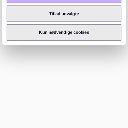
Sei vorsichtig bei unseriösen Angeboten, wie z. B. im
Tillad udvalgte
Voraus verlangten Zahlungen ohne Besichtigung. Eine
gesunde Skepsis kann dir viel Ärger ersparen.
Kun nødvendige cookies
---
Welche Gegenden in der Nähe von
Westend sind empfehlenswert?
Sollte das Westend dein Budget überschreiten oder zu
wenig Angebote bieten, gibt es mehrere Alternativen
in der Nähe:
Bockenheim:
Lebendig und etwas günstiger, mit
guter Anbindung an die Innenstadt.
Nordend:
Charmant und beliebt bei jungen