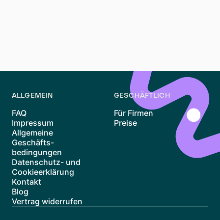
auf eine passende Wohnung erhöhen. Plattformen wie
Waitly können dir dabei helfen, den Überblick zu
behalten und frühzeitig über neue Angebote informiert
zu werden. Egal ob im Westend oder in einer der
umliegenden Gegenden – mit Geduld findest du die
Wohnung, die zu dir passt.
ALLGEMEIN
GESCHÄFTLICH
FAQ
Für Firmen
Impressum
Preise
Allgemeine
Geschäfts-
bedingungen
Datenschutz- und
Cookieerklärung
Kontakt
Blog
Vertrag widerrufen