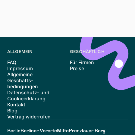
kannst du den Prozess strukturieren und deine
Chancen erhöhen. Ob du die pulsierende Atmosphäre
des Nordens oder die ruhigeren Ecken im Süden
bevorzugst – Sachsenhausen bietet für jeden etwas.
Viel Erfolg bei der Wohnungssuche!
ALLGEMEIN
GESCHÄFTLICH
FAQ
Für Firmen
Impressum
Preise
Allgemeine
Geschäfts-
bedingungen
Datenschutz- und
Cookieerklärung
Kontakt
Blog
Vertrag widerrufen
Berlin
Berliner Vororte
Mitte
Prenzlauer Berg