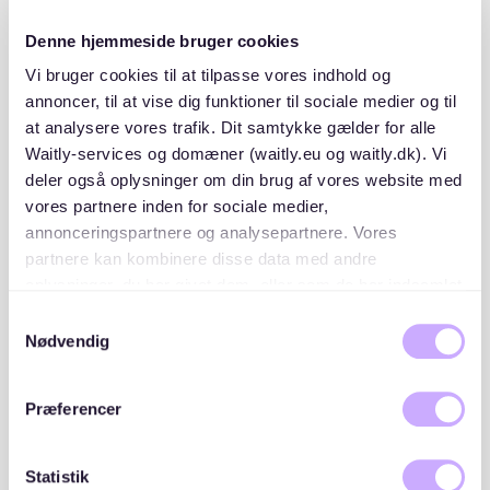
seine Chancen.
Denne hjemmeside bruger cookies
2. Mietplattformen nutzen
Vi bruger cookies til at tilpasse vores indhold og
annoncer, til at vise dig funktioner til sociale medier og til
at analysere vores trafik. Dit samtykke gælder for alle
Neben klassischen Portalen kann es sinnvoll sein,
Waitly-services og domæner (waitly.eu og waitly.dk). Vi
spezialisierte Plattformen wie
Waitly
zu nutzen. Waitly
deler også oplysninger om din brug af vores website med
bietet transparente Wartelisten, die dir helfen,
Chancen auf eine Wohnung in beliebten Gegenden wie
vores partnere inden for sociale medier,
Sachsenhausen besser einzuschätzen.
annonceringspartnere og analysepartnere. Vores
partnere kan kombinere disse data med andre
oplysninger, du har givet dem, eller som de har indsamlet
3. Netzwerke aktivieren
fra din brug af deres tjenester. Du samtykker til vores
Samtykkevalg
cookies, hvis du fortsætter med at anvende vores
Nødvendig
Persönliche Kontakte können entscheidend sein. Viele
hjemmeside.
Wohnungen werden gar nicht erst online inseriert,
sondern über Mundpropaganda vergeben. Frage
Præferencer
Freunde, Kollegen oder Bekannte, ob sie etwas wissen.
Statistik
4. Besichtigungen gezielt planen