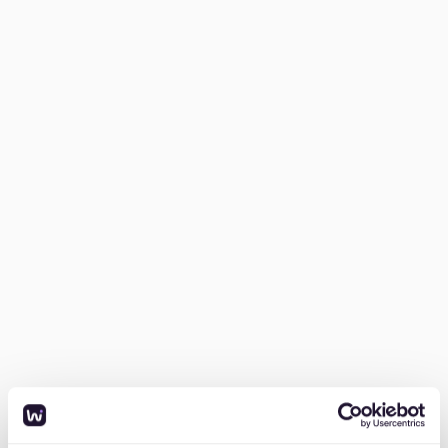
Schritt für Schritt
1. Dokumente vorbereiten
In Sachsenhausen, wie überall in Deutschland, sind
vollständige Bewerbungsunterlagen essenziell. Dazu
gehören:
SCHUFA-Auskunft (Bonitätsnachweis)
Einkommensnachweise der letzten drei Monate
Mietschuldenfreiheitsbescheinigung vom
vorherigen Vermieter
Kopie deines Ausweises
Wer seine Unterlagen gut vorbereitet hat, hinterlässt
bei Vermietern einen positiven Eindruck und erhöht