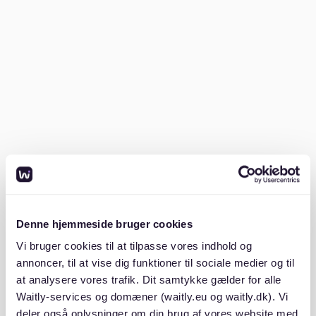
Mietschuldenfreiheitsbescheinigung
vom
vorherigen Vermieter
Kopie deines Ausweises
Gut vorbereitete Unterlagen können den Unterschied
machen, wenn es um schnelle Entscheidungen geht.
2. Mietplattformen nutzen
Neben klassischen Plattformen wie Immobilienscout24
oder Immowelt lohnt sich ein Blick auf spezialisierte
Denne hjemmeside bruger cookies
Services wie
Waitly
. Waitly bietet transparente
Vi bruger cookies til at tilpasse vores indhold og
Wartelisten und Benachrichtigungen, sodass du besser
planen kannst, wann eine Wohnung verfügbar wird.
annoncer, til at vise dig funktioner til sociale medier og til
Zwar gibt es derzeit keine Angebote für Unterbilk auf
at analysere vores trafik. Dit samtykke gælder for alle
der Plattform, aber du kannst dich für
Waitly-services og domæner (waitly.eu og waitly.dk). Vi
Benachrichtigungen anmelden, um auf dem Laufenden
deler også oplysninger om din brug af vores website med