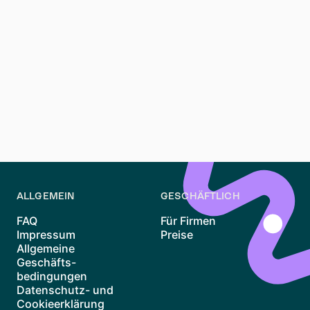
Fazit
Eine Wohnung in Unterbilk Düsseldorf zu mieten kann
herausfordernd sein, aber mit der richtigen
Vorbereitung und Strategie ist es möglich, fündig zu
werden. Nutze Plattformen wie
Waitly
, bereite deine
Unterlagen vor und bleibe flexibel bei der Suche. Auch
wenn der Markt umkämpft ist, bietet Unterbilk eine
hohe Lebensqualität, die den Aufwand wert ist.
ALLGEMEIN
GESCHÄFTLICH
FAQ
Für Firmen
Impressum
Preise
Allgemeine
Geschäfts-
bedingungen
Datenschutz- und
Cookieerklärung