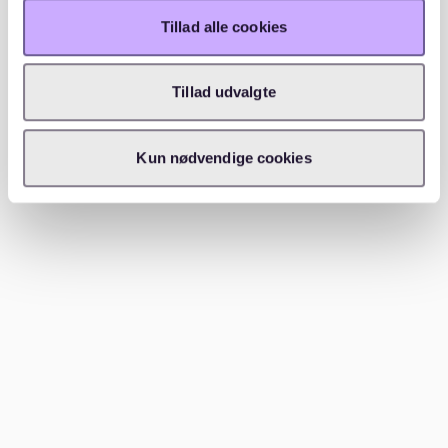
Tillad alle cookies
Leider gibt es immer wieder Betrugsfälle,
insbesondere bei Online-Inseraten. Überweise niemals
Tillad udvalgte
Geld, bevor du die Wohnung besichtigt hast und einen
Mietvertrag unterschrieben hast. Seriöse Vermieter
verlangen keine Vorauszahlungen.
Kun nødvendige cookies
---
Welche Gegenden in der Nähe von
Unterbilk sind empfehlenswert?
Wenn die Wohnungssuche in Unterbilk schwierig ist,
gibt es Alternativen in der Nähe, die ebenfalls attraktiv
sind:
Bilk:
Direkt angrenzend an Unterbilk, mit einer