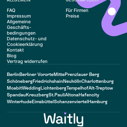
ALLGEMEIN
GESCHÄFTLICH
FAQ
Für Firmen
Impressum
Preise
Allgemeine
Geschäfts-
bedingungen
Datenschutz- und
Cookieerklärung
Kontakt
Blog
Vertrag widerrufen
Berlin
Berliner Vororte
Mitte
Prenzlauer Berg
Schöneberg
Friedrichshain
Neukölln
Charlottenburg
Moabit
Wedding
Lichtenberg
Tempelhof
Alt-Treptow
Spandau
Kreuzberg
St.Pauli
Altona
Hafencity
Winterhude
Eimsbüttel
Schanzenviertel
Hamburg