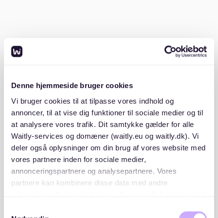
verschiedene Möglichkeiten, Wohnungen zu finden:
Online-Plattformen
: Große Portale listen immer
wieder Wohnungen in Altstadt, jedoch meist nur
für kurze Zeit.
**Waitly**: Die Plattform bietet Wartelisten und
Denne hjemmeside bruger cookies
Benachrichtigungen, die besonders bei stark
nachgefragten Stadtteilen wie Altstadt hilfreich
Vi bruger cookies til at tilpasse vores indhold og
sein können.
Hier findest du die Waitly Suchseite
.
annoncer, til at vise dig funktioner til sociale medier og til
at analysere vores trafik. Dit samtykke gælder for alle
3. Timing und Geduld
Waitly-services og domæner (waitly.eu og waitly.dk). Vi
deler også oplysninger om din brug af vores website med
vores partnere inden for sociale medier,
Der beste Zeitpunkt für die Wohnungssuche in Altstadt
annonceringspartnere og analysepartnere. Vores
ist zwischen März und September. Zu diesen Zeiten
ziehen viele Menschen um, was die Chancen erhöht.
partnere kan kombinere disse data med andre
Es ist jedoch wichtig, regelmäßig Anzeigen zu prüfen
oplysninger, du har givet dem, eller som de har indsamlet
und schnell auf Besichtigungsangebote zu reagieren.
fra din brug af deres tjenester. Du samtykker til vores
Samtykkevalg
cookies, hvis du fortsætter med at anvende vores