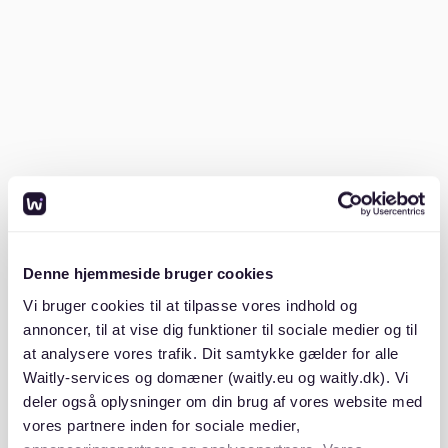
In Deutschland erwarten Vermieter bestimmte
Unterlagen, um deine Zahlungsfähigkeit nachzuweisen.
Dazu gehören:
SCHUFA-Auskunft (Bonitätsnachweis)
Mietschuldenfreiheitsbescheinigung vom
vorherigen Vermieter
Gehaltsnachweise der letzten drei Monate
Kopie deines Personalausweises oder Reisepasses
Denne hjemmeside bruger cookies
Vi bruger cookies til at tilpasse vores indhold og
Je schneller du diese Dokumente einreichen kannst,
annoncer, til at vise dig funktioner til sociale medier og til
desto besser stehen deine Chancen.
at analysere vores trafik. Dit samtykke gælder for alle
Waitly-services og domæner (waitly.eu og waitly.dk). Vi
deler også oplysninger om din brug af vores website med
3. Plattformen nutzen
vores partnere inden for sociale medier,