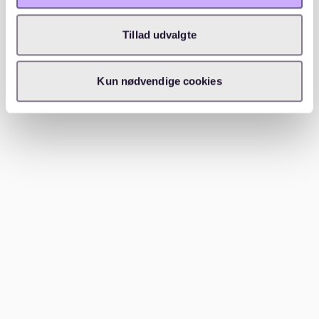
professionell und stelle Fragen, um dein Interesse zu
zeigen.
Tillad udvalgte
6. Vorsicht vor Betrug
Kun nødvendige cookies
Achte darauf, keine Vorauszahlungen zu leisten, bevor
du einen Mietvertrag unterschrieben hast.
Betrügerische Angebote sind auch in beliebten
Gegenden wie Altstadt keine Seltenheit.
Welche Gegenden in der Nähe von
Altstadt sind empfehlenswert?
Wenn du keine passende Wohnung in Altstadt findest,
gibt es Alternativen in der Nähe. Viertel wie
Steintor
und
Schwachhausen
sind ebenfalls zentral gelegen,
bieten aber oft größere Wohnungen oder eine ruhigere
Nachbarschaft. Diese Bezirke sind ideal für Familien