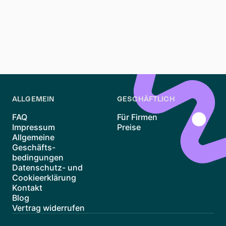
Nachfrage und die zentralen Lagen machen den Markt
wettbewerbsintensiv, aber mit den richtigen Tools und
einer klaren Strategie kannst du erfolgreich sein.
Nutze Plattformen wie Waitly, um informiert zu
bleiben, und bereite dich gut vor, um bei der nächsten
Wohnungsbesichtigung zu überzeugen.
ALLGEMEIN
GESCHÄFTLICH
FAQ
Für Firmen
Impressum
Preise
Allgemeine
Geschäfts-
bedingungen
Datenschutz- und
Cookieerklärung
Kontakt
Blog
Vertrag widerrufen