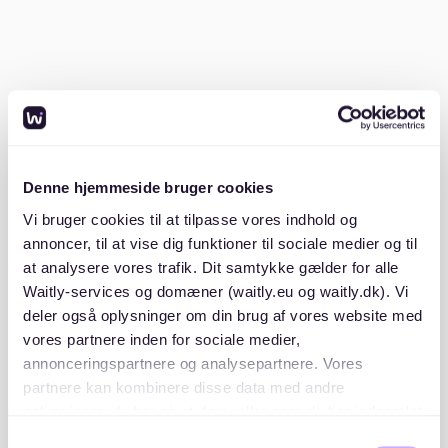
andere Einkünfte.
Mietschuldenfreiheitsbescheinigung
: Ein Beleg,
dass du keine Mietrückstände bei deinem
aktuellen Vermieter hast.
Kopie des Personalausweises oder Passes
.
Stelle sicher, dass diese Dokumente aktuell und
Denne hjemmeside bruger cookies
vollständig sind, um deine Chancen zu erhöhen.
Vi bruger cookies til at tilpasse vores indhold og
annoncer, til at vise dig funktioner til sociale medier og til
2. Mietplattformen nutzen
at analysere vores trafik. Dit samtykke gælder for alle
Waitly-services og domæner (waitly.eu og waitly.dk). Vi
Neben klassischen Portalen wie ImmoScout24 oder
deler også oplysninger om din brug af vores website med
WG-Gesucht bietet Waitly eine interessante
vores partnere inden for sociale medier,
Alternative. Auf
Waitly
kannst du dich für transparente
annonceringspartnere og analysepartnere. Vores
Wartelisten eintragen und wirst informiert, sobald
partnere kan kombinere disse data med andre
passende Angebote verfügbar sind.
oplysninger, du har givet dem, eller som de har indsamlet
fra din brug af deres tjenester. Du samtykker til vores
Samtykkevalg