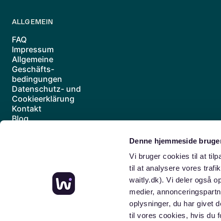
ALLGEMEIN
FAQ
Impressum
Allgemeine
Geschäfts-
bedingungen
Datenschutz- und
Cookieerklärung
Kontakt
Blog
Vertrag widerrufen
Denne hjemmeside bruger
Berlin
Berliner Vororte
Mitte
Prenzlauer Berg
Schöneberg
Vi bruger cookies til at til
Altona
Hafencity
Winterhude
Eimsbüttel
Schanzenviertel
H
til at analysere vores traf
waitly.dk). Vi deler også 
medier, annonceringspartn
oplysninger, du har givet 
til vores cookies, hvis d