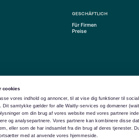
GESCHÄFTLICH
Für Firmen
Preise
 cookies
Friedrichshain
Neukölln
Charlottenburg
Moabit
Wedding
Lichte
passe vores indhold og annoncer, til at vise dig funktioner til soci
amburg
ik. Dit samtykke gælder for alle Waitly-services og domæner (wait
oplysninger om din brug af vores website med vores partnere inde
ere og analysepartnere. Vores partnere kan kombinere disse da
dem, eller som de har indsamlet fra din brug af deres tjenester. 
u fortsætter med at anvende vores hjemmeside.