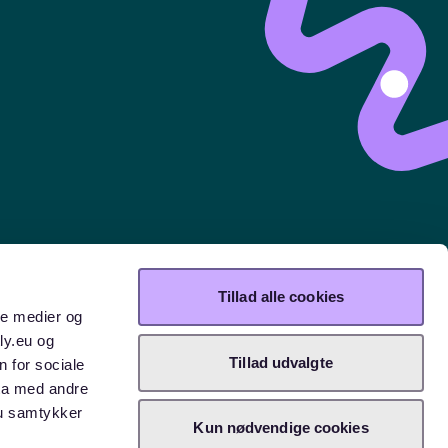
Tillad alle cookies
nberg
Tempelhof
Alt-Treptow
Spandau
Kreuzberg
St.Pauli
ale medier og
ly.eu og
Tillad udvalgte
n for sociale
ta med andre
Du samtykker
Kun nødvendige cookies